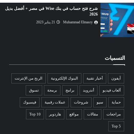
شراء إنترنت داونلود مانجر IDM بأرخص سعر 2026
Muhammad Elmasry
06 مارس 2023
التسميات
آيفون
أخبار تقنية
البنوك الإلكترونية
الربح من الإنترنت
ألعاب فيديو
أندرويد
برامج
برمجة
تسوق
حماية
سيو
شروحات
عملات رقمية
فيسبوك
مراجعات
مقالات
مواقع
هاردوير
Top 10
Top 5