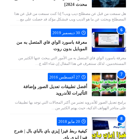
محدث 2024]
هل سمعت من قبل عن مصطلح ديب ويب؟ إذا كنت سمعت من قبل عن هذا
المصطلح وبحثت عن ما هو الديب ويب فبشكل مؤكد قد حصلت على مع…
30 ديسمبر 2019
معرفة باسورد الواي فاي المتصل به من
الموبايل بدون روت
معرفة باسورد الواي فاي المتصل به من الأمور التي يبحث عنها الكثير من
المستخدمين، لذلك سنتعرف في هذا المقال إن شاء الله ع…
27 أغسطس 2016
أفضل تطبيقات تعديل الصور وإضافة
التأثيرات للأندرويد
برامج تعديل الصور للأندرويد تعتبر من أكثر المجالات التي توجد بها تطبيقات
على متاجر الهواتف الذكية، حيث يهتم الكثير من…
20 مايو 2018
كيفية ربط فيزا إيزي باي بالباي بال | شرح
فيزا إيزي باي