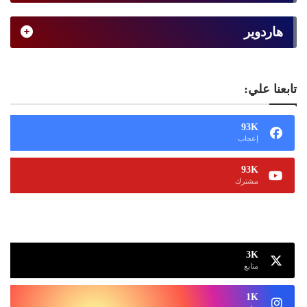
هاردوير
تابعنا علي:
93K
إعجاب
93K
مشترك
13K
متابع
3K
متابع
1K