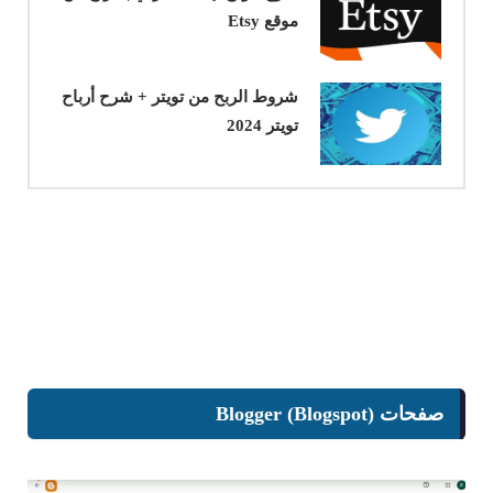
موقع Etsy
شروط الربح من تويتر + شرح أرباح
تويتر 2024
صفحات Blogger (Blogspot)