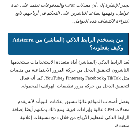
تجدر الإشارة إلى أن معدلات CPM والمدفوعات تعتمد على عدة
عوامل، وفهمها يساعد الناشرين على التحكم في أرباحهم. تابع
القراءة لاكتشاف هذه العوامل.
من يستخدم الرابط الذكي (المباشر) من Adsterra
وكيف يفعلونه؟
يُعد الرابط الذكي (المباشر) أداة متعددة الاستخدامات يستخدمها
الناشرون لتحقيق الدخل من حركة المرور الاجتماعية من منصات
مثل TikTok وFacebook وPinterest وYouTube. كما أنه فعال
لتحقيق الدخل من حركة مرور تطبيقات الهواتف المحمولة.
يفضل أصحاب المواقع غالبًا تنسيق إعلانات البوبأند لأنه يقدم
معدلات CPM عالية وإيرادات قوية، ومع ذلك يمكنهم أيضًا إضافة
الرابط الذكي لتعظيم الأرباح من خلال دمج تنسيقات إعلانية
متعددة.