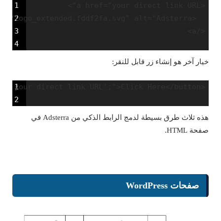
1
2
3
</a>

4
خيار آخر هو إنشاء زر قابل للنقر:
1
<button onclick="window.location.href='your direct link URL';">Click Here</button>

2
هذه ثلاث طرق بسيطة لدمج الرابط الذكي من Adsterra في
صفحة HTML.
صفحات WordPress