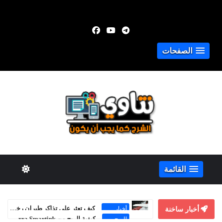
الصفحات
القائمة
أخبار ساخنة
كيفية الربح من Adsterra Smartink حتى بدون موقع إلكتروني
الربح من
الإنترنت