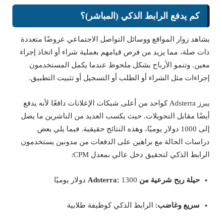
كم يدفع الرابط الذكي (المباشر)؟
يشاهد زوار المواقع ووسائل التواصل الاجتماعي عروضًا متعددة
ذات صلة، مما يزيد من فرص قيامهم بعملية شراء أو اتخاذ إجراء
معين. وتنمو الأرباح بشكل ملحوظ عندما يكمل المستخدمون
إجراءات مثل الشراء أو الطلب أو التسجيل أو تثبيت التطبيق.
يبرز Adsterra كواحد من أعلى شبكات الإعلانات دافعًا لأنه يدفع
أيضًا مقابل التحويلات. حيث يكسب العديد من الناشرين ما يصل
إلى 1000 دولار يوميًا، وهذه النتائج حقيقية. فيما يلي بعض
دراسات الحالة مع براهين على الدفعات من مدونين يستخدمون
الرابط الذكي لتحقيق دخل عالي بمعدل CPM:
حيلة ربح شرعية من Adsterra:
1300 دولار يوميًا
سريع وغاضب:
الرابط الذكي كوظيفة طلابية