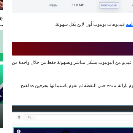
10
امج
فيديوهات يوتيوب أون لاين بكل سهولة.
 فيديو من اليوتيوب بشكل مباشر وبسهولة فقط من خلال واحدة من
1- قم بالدخول إلى فيديو اليوتيوب الذى تريد تحميله ثم تقوم بازالة www حتى النقطة ثم تقوم باستبدالها بحرفين ss لفتح
Top 10
Muhammad Elmasry
13 أغسطس 2022
ا
تحميل أفضل 11 قاموس إنجليزي عربي ناطق
مجانا 2026