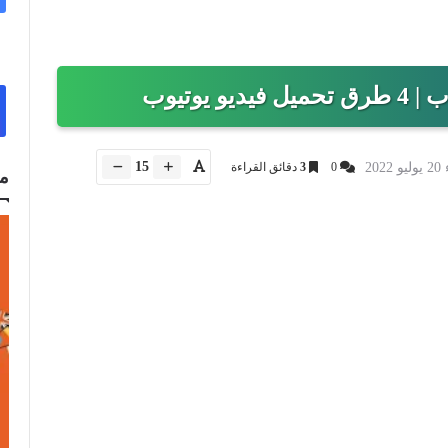
 يوتيوب
15
202
0
3
دقائق القراءة
م