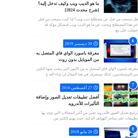
ما هو الديب ويب وكيف تدخل إليه؟
[شرح محدث 2024]
هل سمعت من قبل عن مصطلح ديب ويب؟ إذا كنت سمعت من قبل
عن هذا المصطلح وبحثت عن ما هو الديب ويب فبشكل مؤكد قد
حصلت على مع…
30 ديسمبر 2019
معرفة باسورد الواي فاي المتصل به
من الموبايل بدون روت
معرفة باسورد الواي فاي المتصل به من الأمور التي يبحث عنها الكثير
من المستخدمين، لذلك سنتعرف في هذا المقال إن شاء الله ع…
27 أغسطس 2016
أفضل تطبيقات تعديل الصور وإضافة
التأثيرات للأندرويد
برامج تعديل الصور للأندرويد تعتبر من أكثر المجالات التي توجد بها
تطبيقات على متاجر الهواتف الذكية، حيث يهتم الكثير من…
20 مايو 2018