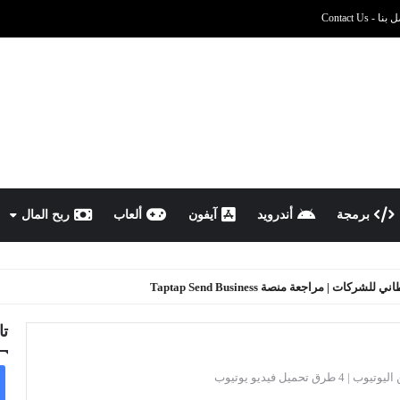
نا - Contact Us
برمجة
أندرويد
آيفون
ألعاب
ربح المال
ركات | مراجعة منصة Taptap Send Business
تا
ق تحميل فيديو يوتيوب