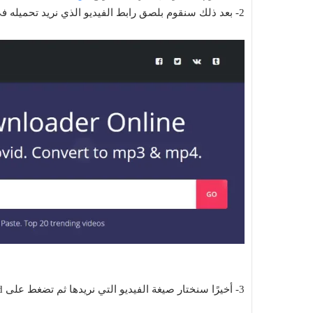
2- بعد ذلك سنقوم بلصق رابط الفيديو الذي نريد تحميله في هذا المربع.
3- أخيرًا سنختار صيغة الفيديو التي نريدها ثم تضغط على Download.