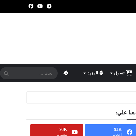
تسوق
المزيد
بعنا علي:
93K
93K
إعجاب
مشترك