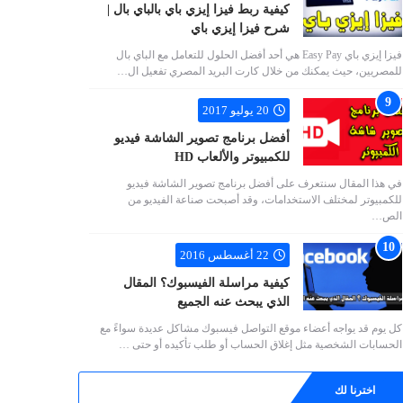
كيفية ربط فيزا إيزي باي بالباي بال |
شرح فيزا إيزي باي
فيزا إيزي باي Easy Pay هي أحد أفضل الحلول للتعامل مع الباي بال
للمصريين، حيث يمكنك من خلال كارت البريد المصري تفعيل ال…
20 يوليو 2017
أفضل برنامج تصوير الشاشة فيديو
للكمبيوتر والألعاب HD
في هذا المقال سنتعرف على أفضل برنامج تصوير الشاشة فيديو
للكمبيوتر لمختلف الاستخدامات، وقد أصبحت صناعة الفيديو من
الص…
22 أغسطس 2016
كيفية مراسلة الفيسبوك؟ المقال
الذي يبحث عنه الجميع
كل يوم قد يواجه أعضاء موقع التواصل فيسبوك مشاكل عديدة سواءً مع
الحسابات الشخصية مثل إغلاق الحساب أو طلب تأكيده أو حتى …
اخترنا لك