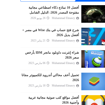
أفضل 10 نماذج ذكاء اصطناعي مجانية
مفتوحة المصدر 2026: الدليل الشامل
Muhammad Elmasry
26 يونيو 2026
شرح فتح حساب في بنك Wise في مصر +
أفضل بديل 2026
Muhammad Elmasry
21 يناير 2023
شراء إنترنت داونلود مانجر IDM بأرخص
سعر 2026
Muhammad Elmasry
06 مارس 2023
تحميل أخف محاكي أندرويد للكمبيوتر مجانا
2026
Muhammad Elmasry
18 مارس 2023
أفضل مواقع كتب صوتية مجانية عربية
وأجنبية 2026