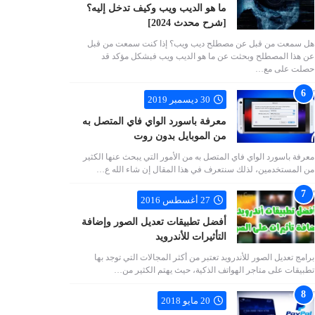
ما هو الديب ويب وكيف تدخل إليه؟
[شرح محدث 2024]
هل سمعت من قبل عن مصطلح ديب ويب؟ إذا كنت سمعت من قبل
عن هذا المصطلح وبحثت عن ما هو الديب ويب فبشكل مؤكد قد
حصلت على مع…
30 ديسمبر 2019
معرفة باسورد الواي فاي المتصل به
من الموبايل بدون روت
معرفة باسورد الواي فاي المتصل به من الأمور التي يبحث عنها الكثير
من المستخدمين، لذلك سنتعرف في هذا المقال إن شاء الله ع…
27 أغسطس 2016
أفضل تطبيقات تعديل الصور وإضافة
التأثيرات للأندرويد
برامج تعديل الصور للأندرويد تعتبر من أكثر المجالات التي توجد بها
تطبيقات على متاجر الهواتف الذكية، حيث يهتم الكثير من…
20 مايو 2018