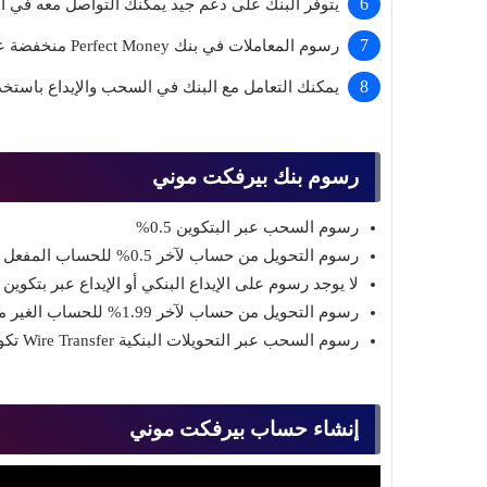
يتوفر البنك على دعم جيد يمكنك التواصل معه في 
رسوم المعاملات في بنك Perfect Money منخفضة عن بنوك أخرى
يمكنك التعامل مع البنك في السحب والإيداع باستخ
رسوم بنك بيرفكت موني
رسوم السحب عبر البتكوين 0.5%
رسوم التحويل من حساب لآخر 0.5% للحساب المفعل
لا يوجد رسوم على الإيداع البنكي أو الإيداع عبر بتكوين
رسوم التحويل من حساب لآخر 1.99% للحساب الغير مفعل
رسوم السحب عبر التحويلات البنكية Wire Transfer تكون 1.5% + رسوم البنك
Top 10
Muhammad Elmasry
26 يونيو 2026
بط مجانا بدون حذف
أفضل 10 نماذج ذكاء اصطناعي مجانية مفتوحة
المصدر 2026: الدليل الشامل
إنشاء حساب بيرفكت موني