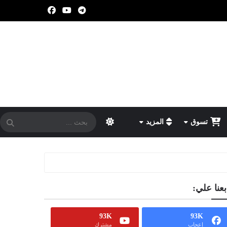
تسوق
المزيد
بعنا علي:
93K
93K
إعجاب
مشترك