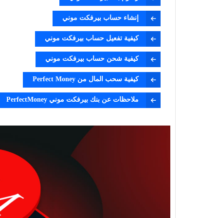
إنشاء حساب بيرفكت موني
كيفية تفعيل حساب بيرفكت موني
كيفية شحن حساب بيرفكت موني
كيفية سحب المال من Perfect Money
ملاحظات عن بنك بيرفكت موني PerfectMoney