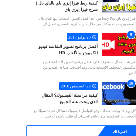
كيفية ربط فيزا إيزي باي بالباي بال |
شرح فيزا إيزي باي
فيزا إيزي باي Easy Pay هي أحد أفضل الحلول للتعامل مع الباي بال
للمصريين، حيث يمكنك من خلال كارت البريد المصري تفعيل ال…
20 يوليو 2017
أفضل برنامج تصوير الشاشة فيديو
للكمبيوتر والألعاب HD
في هذا المقال سنتعرف على أفضل برنامج تصوير الشاشة فيديو
للكمبيوتر لمختلف الاستخدامات، وقد أصبحت صناعة الفيديو من
الص…
22 أغسطس 2016
كيفية مراسلة الفيسبوك؟ المقال
الذي يبحث عنه الجميع
كل يوم قد يواجه أعضاء موقع التواصل فيسبوك مشاكل عديدة سواءً مع
الحسابات الشخصية مثل إغلاق الحساب أو طلب تأكيده أو حتى …
اخترنا لك