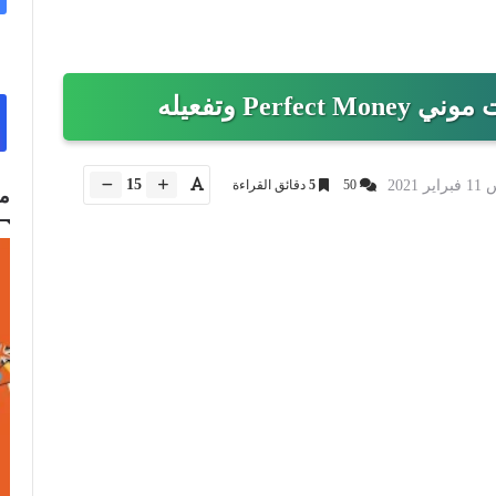
Per وتفعيله
15
 2021
50
5
دقائق القراءة
م