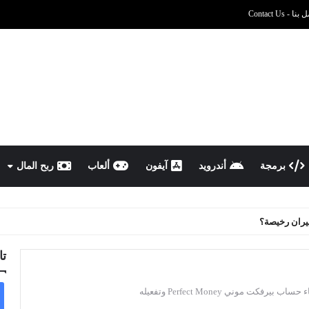
نا - Contact Us
برمجة
أندرويد
آيفون
ألعاب
ربح المال
يران رخيصة؟
تا
ب بيرفكت موني Perfect Money وتفعيله