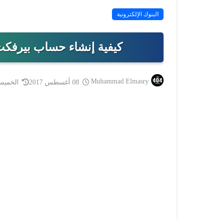
البنوك الإلكترونية
كيفية إنشاء حساب بيرفكت موني fect Money
Muhammad Elmasry
08 أغسطس 2017
الخميس 11 فبراير