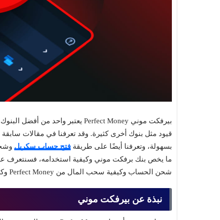
بيرفكت موني Perfect Money يعتبر وا
قيود مثل بنوك أخرى كثيرة. وقد تعرفنا في مقالات سابقة
بسهولة، وتعرفنا أيضًا على طريقة
فتح حساب سكريل
وشحن
ما يخص بنك برفكت موني وكيفية استخدامه، فسنتعرف عل
شحن الحساب وكيفية سحب المال من Perfect Money وكل التفاصيل التي سنحتاج إليها.
نبذة عن بيرفكت موني