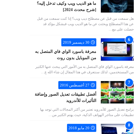
ما هو الديب ويب وكيف تدخل إليه؟
[شرح محدث 2024]
هل سمعت من قبل عن مصطلح ديب ويب؟ إذا كنت سمعت من قبل
عن هذا المصطلح وبحثت عن ما هو الديب ويب فبشكل مؤكد قد
حصلت على مع…
30 ديسمبر 2019
معرفة باسورد الواي فاي المتصل به
من الموبايل بدون روت
معرفة باسورد الواي فاي المتصل به من الأمور التي يبحث عنها الكثير
من المستخدمين، لذلك سنتعرف في هذا المقال إن شاء الله ع…
27 أغسطس 2016
أفضل تطبيقات تعديل الصور وإضافة
التأثيرات للأندرويد
برامج تعديل الصور للأندرويد تعتبر من أكثر المجالات التي توجد بها
تطبيقات على متاجر الهواتف الذكية، حيث يهتم الكثير من…
20 مايو 2018