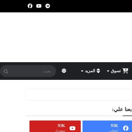
تسوق
المزيد
بعنا علي:
93K
93K
إعجاب
مشترك