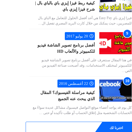
كيفية ربط فيزا إيزي باي بالباي بال |
شرح فيزا إيزي باي
فيزا إيزي باي Easy Pay هي أحد أفضل الحلول للتعامل مع الباي بال
للمصريين، حيث يمكنك من خلال كارت البريد المصري تفعيل ال…
20 يوليو 2017
أفضل برنامج تصوير الشاشة فيديو
للكمبيوتر والألعاب HD
في هذا المقال سنتعرف على أفضل برنامج تصوير الشاشة فيديو
للكمبيوتر لمختلف الاستخدامات، وقد أصبحت صناعة الفيديو من
الص…
22 أغسطس 2016
كيفية مراسلة الفيسبوك؟ المقال
الذي يبحث عنه الجميع
كل يوم قد يواجه أعضاء موقع التواصل فيسبوك مشاكل عديدة سواءً مع
الحسابات الشخصية مثل إغلاق الحساب أو طلب تأكيده أو حتى …
اخترنا لك