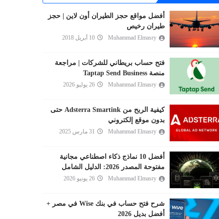
أفضل مواقع حجز الطيران أون لاين | حجز
طيران رخيص
Muhammad Elmasry
10 أبريل 2018
فتح حساب بريطاني للشركات | مراجعة
منصة Taptap Send Business
Muhammad Elmasry
26 يوليو 2026
كيفية الربح من Adsterra Smartink حتى
بدون موقع إلكتروني
Muhammad Elmasry
31 مارس 2025
أفضل 10 نماذج ذكاء اصطناعي مجانية
مفتوحة المصدر 2026: الدليل الشامل
Muhammad Elmasry
26 يونيو 2026
شرح فتح حساب في بنك Wise في مصر +
أفضل بديل 2026