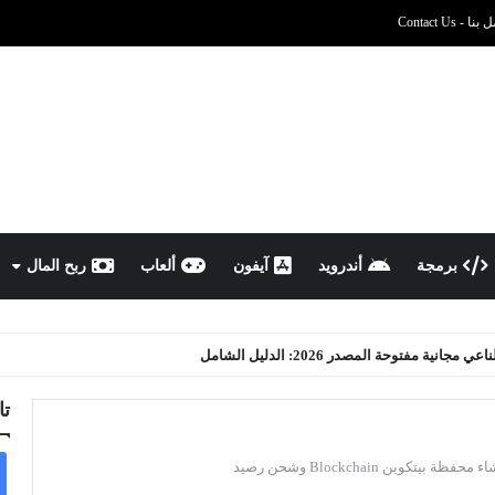
نا - Contact Us
برمجة
أندرويد
آيفون
ألعاب
ربح المال
يران رخيصة؟
تا
 بيتكوين Blockchain وشحن رصيد