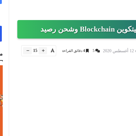
 وشحن رصيد
15
202
5
4
دقائق القراءة
م