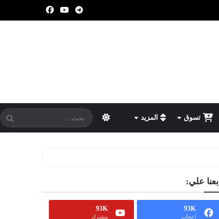
تسوق
المزيد
بعنا علي:
93K
93K
إعجاب
مشترك