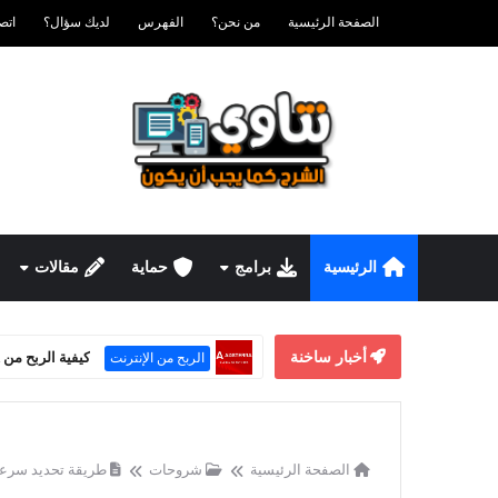
الصفحة الرئيسية
من نحن؟
الفهرس
لديك سؤال؟
اتصل ب
الرئيسية
برامج
حماية
مقالات
أخبار ساخنة
كيفية الربح من Adsterra Smartink حتى بدون موقع إلكتروني
الربح من الإنترنت
الصفحة الرئيسية
شروحات
طريقة تحديد سرعة 