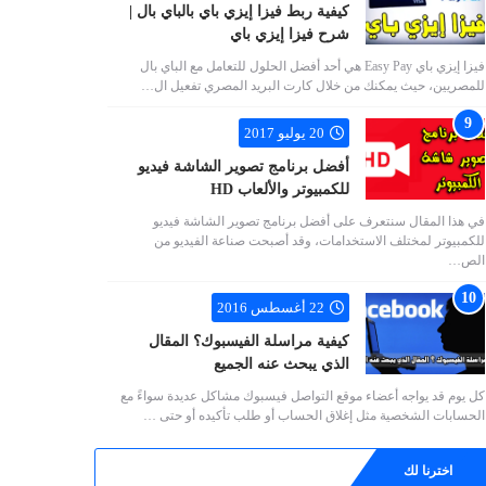
كيفية ربط فيزا إيزي باي بالباي بال |
شرح فيزا إيزي باي
فيزا إيزي باي Easy Pay هي أحد أفضل الحلول للتعامل مع الباي بال
للمصريين، حيث يمكنك من خلال كارت البريد المصري تفعيل ال…
20 يوليو 2017
أفضل برنامج تصوير الشاشة فيديو
للكمبيوتر والألعاب HD
في هذا المقال سنتعرف على أفضل برنامج تصوير الشاشة فيديو
للكمبيوتر لمختلف الاستخدامات، وقد أصبحت صناعة الفيديو من
الص…
22 أغسطس 2016
كيفية مراسلة الفيسبوك؟ المقال
الذي يبحث عنه الجميع
كل يوم قد يواجه أعضاء موقع التواصل فيسبوك مشاكل عديدة سواءً مع
الحسابات الشخصية مثل إغلاق الحساب أو طلب تأكيده أو حتى …
اخترنا لك