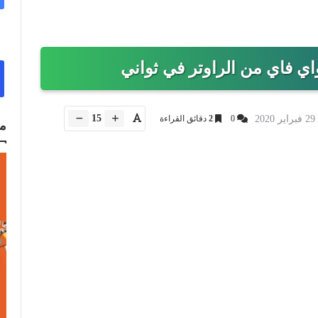
ي فاي من الراوتر في ثواني
15
2
0
2
دقائق القراءة
م