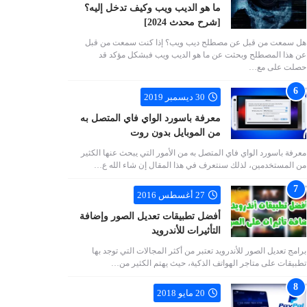
ما هو الديب ويب وكيف تدخل إليه؟
[شرح محدث 2024]
هل سمعت من قبل عن مصطلح ديب ويب؟ إذا كنت سمعت من قبل
عن هذا المصطلح وبحثت عن ما هو الديب ويب فبشكل مؤكد قد
حصلت على مع…
30 ديسمبر 2019
معرفة باسورد الواي فاي المتصل به
من الموبايل بدون روت
معرفة باسورد الواي فاي المتصل به من الأمور التي يبحث عنها الكثير
من المستخدمين، لذلك سنتعرف في هذا المقال إن شاء الله ع…
27 أغسطس 2016
أفضل تطبيقات تعديل الصور وإضافة
التأثيرات للأندرويد
برامج تعديل الصور للأندرويد تعتبر من أكثر المجالات التي توجد بها
تطبيقات على متاجر الهواتف الذكية، حيث يهتم الكثير من…
20 مايو 2018