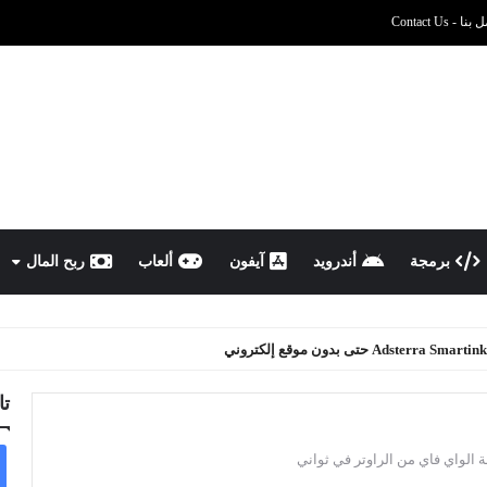
نا - Contact Us
برمجة
أندرويد
آيفون
ألعاب
ربح المال
تا
الواي فاي من الراوتر في ثواني