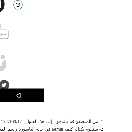
Top 10
يونيو 2026
Muhammad Elmasry
21 نوفمبر 2023
اء اصطناعي مجانية مفتوحة
أفضل 10 مواقع لتحميل البرامج الك
للكمبيوتر
1- من المتصفح قم بالدخول إلى هذا العنوان 192.168.1.1
2- ستقوم بكتابة كلمة admin في خانة الباسورد واسم المستخدم. إذا قمت بعمل