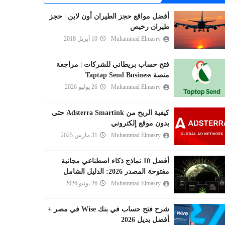
أفضل مواقع حجز الطيران أون لاين | حجز
طيران رخيص
Muhammad Elmasry
10 أبريل 2018
فتح حساب بريطاني للشركات | مراجعة
منصة Taptap Send Business
Muhammad Elmasry
26 يوليو 2026
كيفية الربح من Adsterra Smartink حتى
بدون موقع إلكتروني
Muhammad Elmasry
31 مارس 2025
أفضل 10 نماذج ذكاء اصطناعي مجانية
مفتوحة المصدر 2026: الدليل الشامل
Muhammad Elmasry
26 يونيو 2026
شرح فتح حساب في بنك Wise في مصر +
أفضل بديل 2026