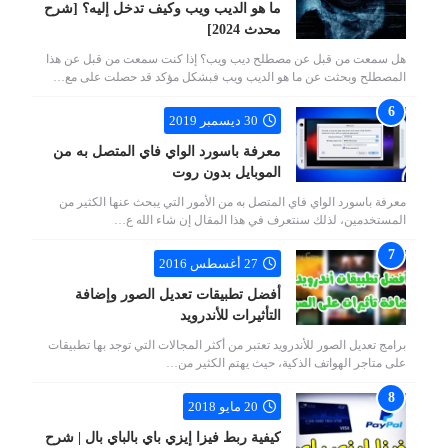
ما هو الديب ويب وكيف تدخل إليه؟ [شرح
محدث 2024]
هل سمعت من قبل عن مصطلح ديب ويب؟ إذا كنت سمعت من قبل عن هذا
المصطلح وبحثت عن ما هو الديب ويب فبشكل مؤكد قد حصلت على مع…
30 ديسمبر 2019
معرفة باسورد الواي فاي المتصل به من
الموبايل بدون روت
معرفة باسورد الواي فاي المتصل به من الأمور التي يبحث عنها الكثير من
المستخدمين، لذلك سنتعرف في هذا المقال إن شاء الله ع…
27 أغسطس 2016
أفضل تطبيقات تعديل الصور وإضافة
التأثيرات للأندرويد
برامج تعديل الصور للأندرويد تعتبر من أكثر المجالات التي توجد بها تطبيقات
على متاجر الهواتف الذكية، حيث يهتم الكثير من…
20 مايو 2018
كيفية ربط فيزا إيزي باي بالباي بال | شرح