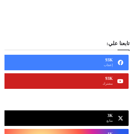
تابعنا علي:
93K
إعجاب
93K
مشترك
13K
متابع
3K
متابع