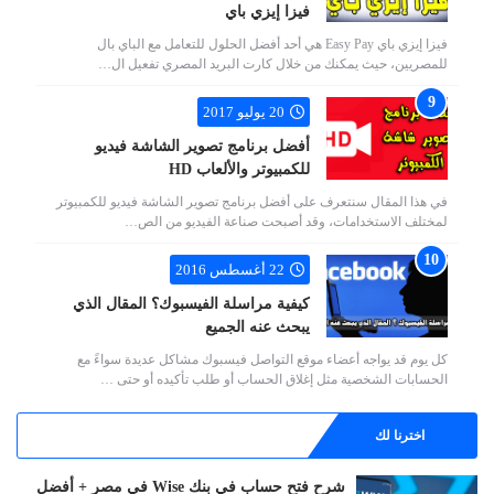
فيزا إيزي باي
فيزا إيزي باي Easy Pay هي أحد أفضل الحلول للتعامل مع الباي بال
للمصريين، حيث يمكنك من خلال كارت البريد المصري تفعيل ال…
20 يوليو 2017
أفضل برنامج تصوير الشاشة فيديو
للكمبيوتر والألعاب HD
في هذا المقال سنتعرف على أفضل برنامج تصوير الشاشة فيديو للكمبيوتر
لمختلف الاستخدامات، وقد أصبحت صناعة الفيديو من الص…
22 أغسطس 2016
كيفية مراسلة الفيسبوك؟ المقال الذي
يبحث عنه الجميع
كل يوم قد يواجه أعضاء موقع التواصل فيسبوك مشاكل عديدة سواءً مع
الحسابات الشخصية مثل إغلاق الحساب أو طلب تأكيده أو حتى …
اخترنا لك
شرح فتح حساب في بنك Wise في مصر + أفضل