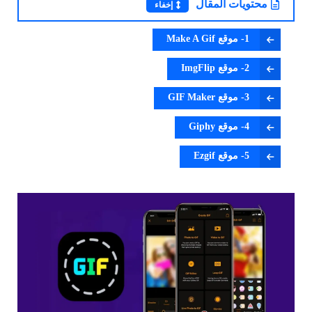
محتويات المقال
إخفاء
1- موقع Make A Gif
2- موقع ImgFlip
3- موقع GIF Maker
4- موقع Giphy
5- موقع Ezgif