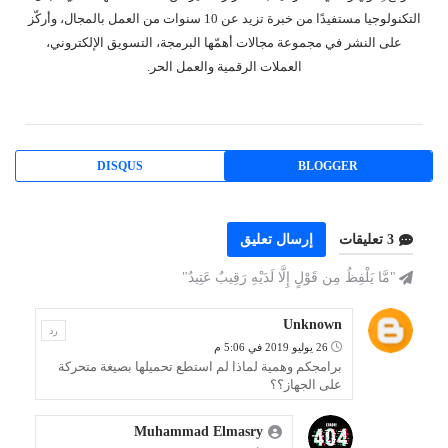
التكنولوجيا مستفيدًا من خبرة تزيد عن 10 سنوات من العمل بالمجال، وأركّز
على النشر في مجموعة مجالات أهمّها البرمجة، التسويق الإلكتروني،
العملات الرقمية والعمل الحر.
DISQUS
BLOGGER
3 تعليقات
إرسال تعليق
"مَّا يَلْفِظُ مِن قَوْلٍ إِلَّا لَدَيْهِ رَقِيبٌ عَتِيدٌ"
Unknown
رد
26 يوليو 2019 في 5:06 م
برامجكم وهمية لماذا لم استطع تحميلها بصيغة متحركة
على الجهاز؟؟
Muhammad Elmasry