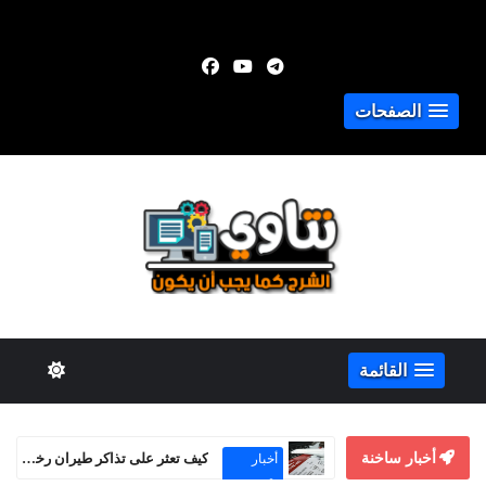
الصفحات
القائمة
أخبار ساخنة
كيفية الربح من Adsterra Smartink حتى بدون موقع إلكتروني
الربح من
الإنترنت