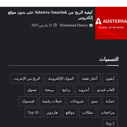
كيفية الربح من Adsterra Smartink حتى بدون موقع
إلكتروني
Muhammad Elmasry
31 مارس 2025
التسميات
آيفون
أخبار تقنية
البنوك الإلكترونية
الربح من الإنترنت
ألعاب فيديو
أندرويد
برامج
برمجة
تسوق
حماية
سيو
شروحات
عملات رقمية
فيسبوك
مراجعات
مقالات
مواقع
هاردوير
Top 10
Top 5