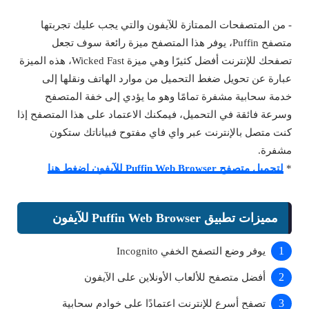
- من المتصفحات الممتازة للآيفون والتي يجب عليك تجربتها
متصفح Puffin، يوفر هذا المتصفح ميزة رائعة سوف تجعل
تصفحك للإنترنت أفضل كثيرًا وهي ميزة Wicked Fast، هذه الميزة
عبارة عن تحويل ضغط التحميل من موارد الهاتف ونقلها إلى
خدمة سحابية مشفرة تمامًا وهو ما يؤدي إلى خفة المتصفح
وسرعة فائقة في التحميل، فيمكنك الاعتماد على هذا المتصفح إذا
كنت متصل بالإنترنت عبر واي فاي مفتوح فبياناتك ستكون
مشفرة.
*
لتحميل متصفح Puffin Web Browser للآيفون اضغط هنا
مميزات تطبيق Puffin Web Browser للآيفون
يوفر وضع التصفح الخفي Incognito
أفضل متصفح للألعاب الأونلاين على الآيفون
تصفح أسرع للإنترنت اعتمادًا على خوادم سحابية