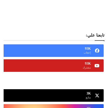
تابعنا علي:
93K
إعجاب
93K
مشترك
13K
متابع
3K
متابع