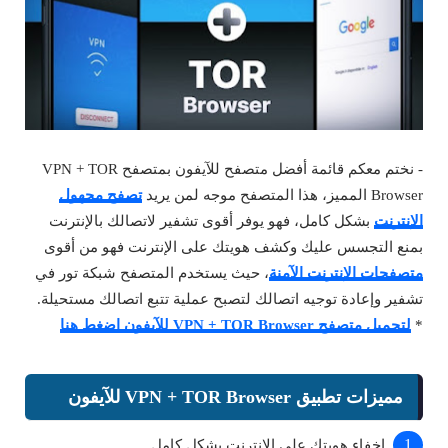
- نختم معكم قائمة أفضل متصفح للآيفون بمتصفح VPN + TOR
Browser المميز، هذا المتصفح موجه لمن يريد
تصفح مجهول
الإنترنت
بشكل كامل، فهو يوفر أقوى تشفير لاتصالك بالإنترنت
بمنع التجسس عليك وكشف هويتك على الإنترنت فهو من أقوى
متصفحات الإنترنت الآمنة
، حيث يستخدم المتصفح شبكة تور في
تشفير وإعادة توجيه اتصالك لتصبح عملية تتبع اتصالك مستحيلة.
*
لتحميل متصفح VPN + TOR Browser للآيفون اضغط هنا
مميزات تطبيق VPN + TOR Browser للآيفون
إخفاء هويتك على الإنترنت بشكل كامل