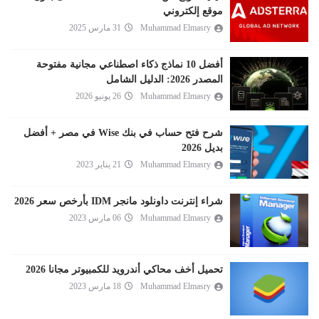
موقع إلكتروني
Muhammad Elmasry
31 مارس 2025
أفضل 10 نماذج ذكاء اصطناعي مجانية مفتوحة
المصدر 2026: الدليل الشامل
Muhammad Elmasry
26 يونيو 2026
شرح فتح حساب في بنك Wise في مصر + أفضل
بديل 2026
Muhammad Elmasry
21 يناير 2023
شراء إنترنت داونلود مانجر IDM بأرخص سعر 2026
Muhammad Elmasry
06 مارس 2023
تحميل أخف محاكي أندرويد للكمبيوتر مجانا 2026
Muhammad Elmasry
18 مارس 2023