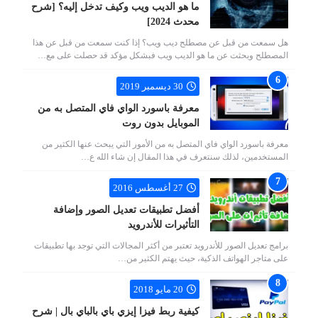
ما هو الديب ويب وكيف تدخل إليه؟ [شرح
محدث 2024]
هل سمعت من قبل عن مصطلح ديب ويب؟ إذا كنت سمعت من قبل عن هذا
المصطلح وبحثت عن ما هو الديب ويب فبشكل مؤكد قد حصلت على مع…
30 ديسمبر 2019
معرفة باسورد الواي فاي المتصل به من
الموبايل بدون روت
معرفة باسورد الواي فاي المتصل به من الأمور التي يبحث عنها الكثير من
المستخدمين، لذلك سنتعرف في هذا المقال إن شاء الله ع…
27 أغسطس 2016
أفضل تطبيقات تعديل الصور وإضافة
التأثيرات للأندرويد
برامج تعديل الصور للأندرويد تعتبر من أكثر المجالات التي توجد بها تطبيقات
على متاجر الهواتف الذكية، حيث يهتم الكثير من…
20 مايو 2018
كيفية ربط فيزا إيزي باي بالباي بال | شرح