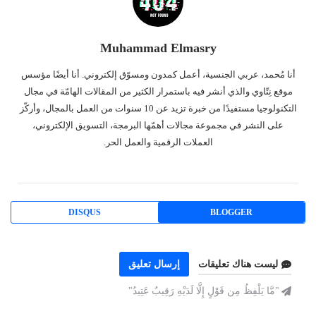
Muhammad Elmasry
أنا مُحمد، عربي الجنسية، أعمل كمدون ومسوّق إلكتروني. أنا أيضًا مؤسس
موقع نِتّاوي والذي أنشر فيه باستمرار الكثير من المقالات الهامّة في مجال
التكنولوجيا مستفيدًا من خبرة تزيد عن 10 سنوات من العمل بالمجال، وأركّز
على النشر في مجموعة مجالات أهمّها البرمجة، التسويق الإلكتروني،
العملات الرقمية والعمل الحر.
DISQUS
BLOGGER
ليست هناك تعليقات
إرسال تعليق
"مَّا يَلْفِظُ مِن قَوْلٍ إِلَّا لَدَيْهِ رَقِيبٌ عَتِيدٌ"