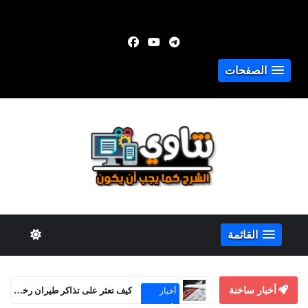
الصفحات
القائمة
أخبار ساخنة
كيفية الربح من Adsterra Smartink حتى بدون موقع إلكتروني
الربح من
الإنترنت