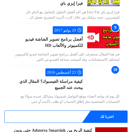
فيزا إيزي باي
فيزا إيزي باي Easy Pay هي أحد أفضل الحلول للتعامل مع الباي بال
للمصريين، حيث يمكنك من خلال كارت البريد المصري تفعيل ال…
20 يوليو 2017
أفضل برنامج تصوير الشاشة فيديو
للكمبيوتر والألعاب HD
في هذا المقال سنتعرف على أفضل برنامج تصوير الشاشة فيديو للكمبيوتر
لمختلف الاستخدامات، وقد أصبحت صناعة الفيديو من الص…
22 أغسطس 2016
كيفية مراسلة الفيسبوك؟ المقال الذي
يبحث عنه الجميع
كل يوم قد يواجه أعضاء موقع التواصل فيسبوك مشاكل عديدة سواءً مع
الحسابات الشخصية مثل إغلاق الحساب أو طلب تأكيده أو حتى …
اخترنا لك
كيفية الربح من Adsterra Smartink حتى بدون