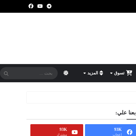
تسوق
المزيد
بعنا علي:
93K
93K
إعجاب
مشترك