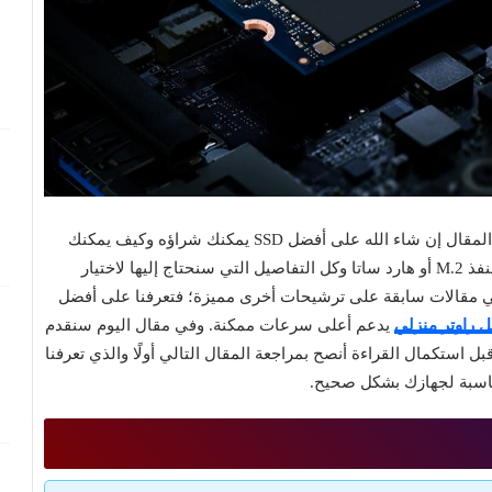
إذا كنت تبحث عن شراء هارد SSD فسوف نتعرف في هذا المقال إن شاء الله على أفضل SSD يمكنك شراؤه وكيف يمكنك
اختيار إس إس دي مناسب للجهاز الخاص بك سواءً كان لمنفذ M.2 أو هارد ساتا وكل التفاصيل التي سنحتاج إليها لاختيار
 راوتر منزلي
يدعم أعلى سرعات ممكنة. وفي مقال اليوم سنقدم
يزات كل نوع، ولكن قبل استكمال القراءة أنصح بمراجعة المقال التالي أولًا والذي تعرفنا
ناسبة لجهازك بشكل صحيح.