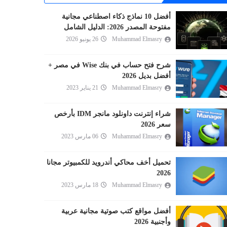
أفضل 10 نماذج ذكاء اصطناعي مجانية
مفتوحة المصدر 2026: الدليل الشامل
Muhammad Elmasry
26 يونيو 2026
شرح فتح حساب في بنك Wise في مصر +
أفضل بديل 2026
Muhammad Elmasry
21 يناير 2023
شراء إنترنت داونلود مانجر IDM بأرخص
سعر 2026
Muhammad Elmasry
06 مارس 2023
تحميل أخف محاكي أندرويد للكمبيوتر مجانا
2026
Muhammad Elmasry
18 مارس 2023
أفضل مواقع كتب صوتية مجانية عربية
وأجنبية 2026