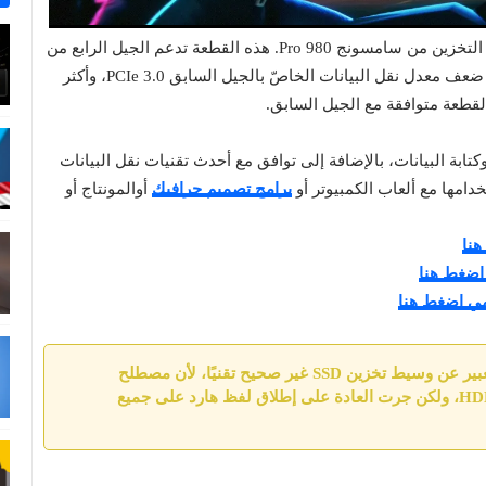
- بالتأكيد القطعة الأولى في مقدمة هذه القائمة هو وسيط التخزين من سامسونج 980 Pro. هذه القطعة تدعم الجيل الرابع من
منفذ الملحقات السريع PCIe بحيث تستطيع الحصول على ضعف معدل نقل البيانات الخاصّ بالجيل السابق PCIe 3.0، وأكثر
ة البيانات، بالإضافة إلى توافق مع أحدث تقنيات نقل البيانات
امها مع ألعاب الكمبيوتر أو
برامج تصميم جرافيك
أوالمونتاج أو
يجب التنبيه على أن استخدام مصطلح "هارد" للتعبير عن وسيط تخزين SSD غير صحيح تقنيًا، لأن مصطلح
القرص الصلب يطلق على Hard Disk Drive أو HDD، ولكن جرت العادة على إطلاق لفظ هارد على جميع