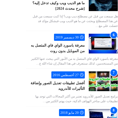
ما هو الديب ويب وكيف تدخل إليه؟
[شرح محدث 2024]
هل سمعت من قبل عن مصطلح ديب ويب؟ إذا كنت سمعت من قبل
عن هذا المصطلح وبحثت عن ما هو الديب ويب فبشكل مؤكد قد
حصلت على مع…
30 ديسمبر 2019
معرفة باسورد الواي فاي المتصل به
من الموبايل بدون روت
معرفة باسورد الواي فاي المتصل به من الأمور التي يبحث عنها الكثير
من المستخدمين، لذلك سنتعرف في هذا المقال إن شاء الله ع…
27 أغسطس 2016
أفضل تطبيقات تعديل الصور وإضافة
التأثيرات للأندرويد
برامج تعديل الصور للأندرويد تعتبر من أكثر المجالات التي توجد بها
تطبيقات على متاجر الهواتف الذكية، حيث يهتم الكثير من…
20 مايو 2018