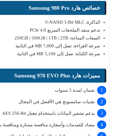
خصائص هارد Samsung 980 Pro
الذاكرة: V-NAND 3-Bit MLC
تدعم منفذ الملحقات السريع PCIe 4.0
السعات المتاحة: 250GB | 500GB | 1TB | 2TB
سرعة القراءة: تصل إلى 7,000 MB في الثانية
سرعة الكتابة: تصل إلى 5,100 MB في الثانية
مميزات هارد Samsung 970 EVO Plus
ضمان لمدة 5 سنوات
Top 10
تقنيات سامسونج هي الأفضل في المجال
Muhammad Elmasry
26 يونيو 2026
بط مجانا بدون حذف
أفضل 10 نماذج ذكاء اصطناعي مجانية مفتوحة
يدعم تشفير البيانات باستخدام معيار AES 256-Bit
المصدر 2026: الدليل الشامل
مضاد للصدمات وأسعاره منافسة ممتازة ومنافسة ب