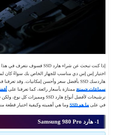
هاردسك SSD بأفضل سعر وأحسن إمكانيات. وقد تعرفنا في مقالات سابقة على ترشيحات أخرى مميزة؛ فتعرفنا على أفضل
سماعات جيمنج
ممتازة بأسعار رائعة، كما تعرفنا على
أفضل
ترشيحات لأفضل أنواع هارد SSD ومم
في على
ما هو SSD
وما هي أهميته وكيفية اختيار قطعة م
1- هارد Samsung 980 Pro