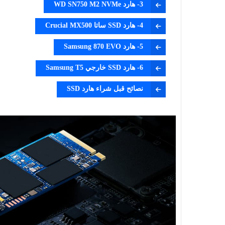
3- هارد WD SN750 M2 NVMe
4- هارد SSD ساتا Crucial MX500
5- هارد Samsung 870 EVO
6- هارد SSD خارجي Samsung T5
نصائح قبل شراء هارد SSD