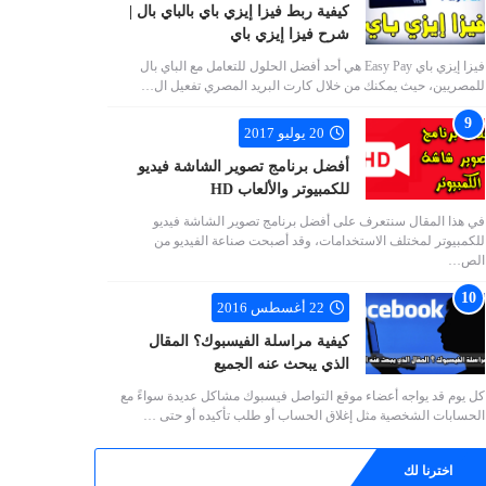
كيفية ربط فيزا إيزي باي بالباي بال |
شرح فيزا إيزي باي
فيزا إيزي باي Easy Pay هي أحد أفضل الحلول للتعامل مع الباي بال
للمصريين، حيث يمكنك من خلال كارت البريد المصري تفعيل ال…
20 يوليو 2017
أفضل برنامج تصوير الشاشة فيديو
للكمبيوتر والألعاب HD
في هذا المقال سنتعرف على أفضل برنامج تصوير الشاشة فيديو
للكمبيوتر لمختلف الاستخدامات، وقد أصبحت صناعة الفيديو من
الص…
22 أغسطس 2016
كيفية مراسلة الفيسبوك؟ المقال
الذي يبحث عنه الجميع
كل يوم قد يواجه أعضاء موقع التواصل فيسبوك مشاكل عديدة سواءً مع
الحسابات الشخصية مثل إغلاق الحساب أو طلب تأكيده أو حتى …
اخترنا لك