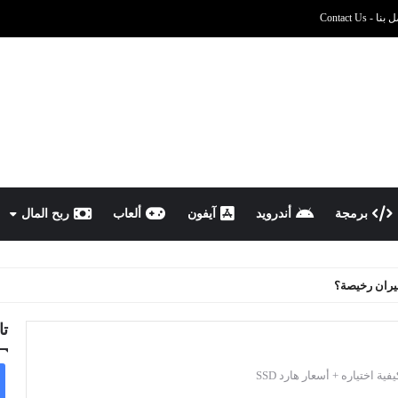
نا - Contact Us
برمجة
أندرويد
آيفون
ألعاب
ربح المال
يران رخيصة؟
تا