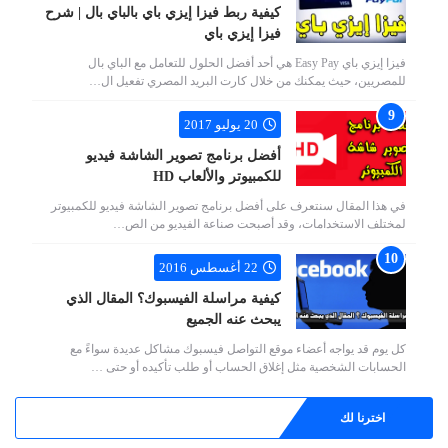
كيفية ربط فيزا إيزي باي بالباي بال | شرح
فيزا إيزي باي
فيزا إيزي باي Easy Pay هي أحد أفضل الحلول للتعامل مع الباي بال
للمصريين، حيث يمكنك من خلال كارت البريد المصري تفعيل ال…
20 يوليو 2017
أفضل برنامج تصوير الشاشة فيديو
للكمبيوتر والألعاب HD
في هذا المقال سنتعرف على أفضل برنامج تصوير الشاشة فيديو للكمبيوتر
لمختلف الاستخدامات، وقد أصبحت صناعة الفيديو من الص…
22 أغسطس 2016
كيفية مراسلة الفيسبوك؟ المقال الذي
يبحث عنه الجميع
كل يوم قد يواجه أعضاء موقع التواصل فيسبوك مشاكل عديدة سواءً مع
الحسابات الشخصية مثل إغلاق الحساب أو طلب تأكيده أو حتى …
اخترنا لك