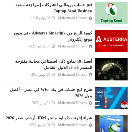
فتح حساب بريطاني للشركات | مراجعة منصة
Taptap Send Business
Muhammad Elmasry
26 يوليو 2026
كيفية الربح من Adsterra Smartink حتى بدون
موقع إلكتروني
Muhammad Elmasry
31 مارس 2025
أفضل 10 نماذج ذكاء اصطناعي مجانية مفتوحة
المصدر 2026: الدليل الشامل
Muhammad Elmasry
26 يونيو 2026
شرح فتح حساب في بنك Wise في مصر + أفضل
بديل 2026
Muhammad Elmasry
21 يناير 2023
شراء إنترنت داونلود مانجر IDM بأرخص سعر 2026
Muhammad Elmasry
06 مارس 2023