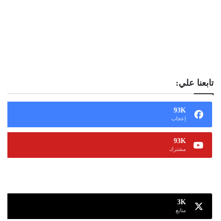
تابعنا علي:
93K
إعجاب
93K
مشترك
13K
متابع
3K
متابع