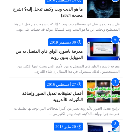
24 أغسطس 2016
ما هو الديب ويب وكيف تدخل إليه؟ [شرح
محدث 2024]
هل سمعت من قبل عن مصطلح ديب ويب؟ إذا كنت سمعت من قبل عن هذا
المصطلح وبحثت عن ما هو الديب ويب فبشكل مؤكد قد حصلت على مع…
30 ديسمبر 2019
معرفة باسورد الواي فاي المتصل به من
الموبايل بدون روت
معرفة باسورد الواي فاي المتصل به من الأمور التي يبحث عنها الكثير من
المستخدمين، لذلك سنتعرف في هذا المقال إن شاء الله ع…
27 أغسطس 2016
أفضل تطبيقات تعديل الصور وإضافة
التأثيرات للأندرويد
برامج تعديل الصور للأندرويد تعتبر من أكثر المجالات التي توجد بها تطبيقات
على متاجر الهواتف الذكية، حيث يهتم الكثير من…
20 مايو 2018