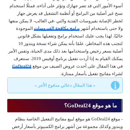
أسوء الأمور التي قد تضر جهازك وتؤثر على أداءه. فمثلًا استخدام
نسخ غير أصلية من البرامج أو أنظمة التشغيل قد يعرض جهاز
لخطر الإصابة بفيروسات الفدية والتي -في الغالب- لا يمكن منعها
ولا حتى باستخدام أشهر
برامج مكافحة الفيروسات
الموجودة
حاليًا. لهذا يجب عليك استخدام برامج وتفعيلها بشكل قانوني
لتجنب هذه المخاطر، علمًا بأنه يمكن شراء نسخة ويندوز 10
أصلية بسعر رخيص واستخدامها بعد ذلك مدى الحياة، ونفس الأمر
يمكنك القيام به إذا أردت تفعيل برنامج أوفيس 2019. سنتعرف
في هذا المقال على أحدث عروض الصيف من موقع
GoDeal24
لشراء مفاتيح تفعيل بأسعار ممتازة.
« هذا المقال دعائي مدفوع الأجر »
ما هو موقع GoDeal24؟
- موقع GoDeal24 هو موقع لبيع مفاتيح التفعيل الخاصة بنظام
ويندوز وكذلك مجموعة من أشهر برامج الكمبيوتر بأسعار أرخص