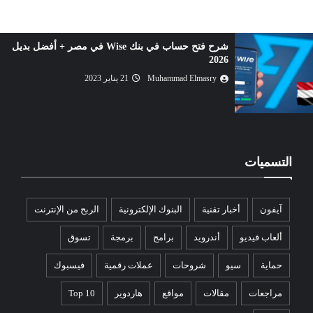
شراء إنترنت داونلود مانجر IDM بأرخص سعر 2026
Muhammad Elmasry
06 مارس 2023
التسميات
آيفون
أخبار تقنية
البنوك الإلكترونية
الربح من الإنترنت
ألعاب فيديو
أندرويد
برامج
برمجة
تسوق
حماية
سيو
شروحات
عملات رقمية
فيسبوك
مراجعات
مقالات
مواقع
هاردوير
Top 10