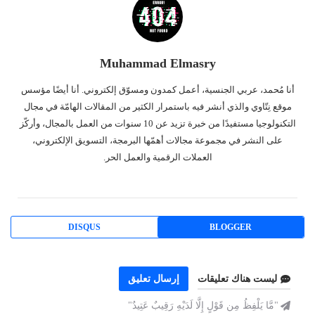
Muhammad Elmasry
أنا مُحمد، عربي الجنسية، أعمل كمدون ومسوّق إلكتروني. أنا أيضًا مؤسس
موقع نِتّاوي والذي أنشر فيه باستمرار الكثير من المقالات الهامّة في مجال
التكنولوجيا مستفيدًا من خبرة تزيد عن 10 سنوات من العمل بالمجال، وأركّز
على النشر في مجموعة مجالات أهمّها البرمجة، التسويق الإلكتروني،
العملات الرقمية والعمل الحر.
DISQUS
BLOGGER
ليست هناك تعليقات
إرسال تعليق
"مَّا يَلْفِظُ مِن قَوْلٍ إِلَّا لَدَيْهِ رَقِيبٌ عَتِيدٌ"