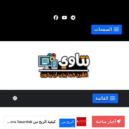
الصفحات
القائمة
أخبار ساخنة
كيفية الربح من Adsterra Smartink حتى بدون موقع إلكتروني
الربح من
الإنترنت