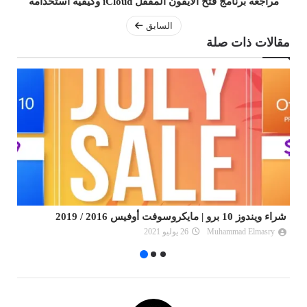
مراجعة برنامج فتح الآيفون المقفل iCloud وكيفية استخدامه
السابق
مقالات ذات صلة
كيف تعثر على تذاكر طيران رخيصة؟
شر
Muhammad Elmasry
30 سبتمبر 2025