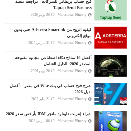
فتح حساب بريطاني للشركات | مراجعة منصة
Taptap Send Business
Muhammad Elmasry
26 يوليو 2026
كيفية الربح من Adsterra Smartink حتى بدون
موقع إلكتروني
Muhammad Elmasry
31 مارس 2025
أفضل 10 نماذج ذكاء اصطناعي مجانية مفتوحة
المصدر 2026: الدليل الشامل
Muhammad Elmasry
26 يونيو 2026
شرح فتح حساب في بنك Wise في مصر + أفضل
بديل 2026
Muhammad Elmasry
21 يناير 2023
شراء إنترنت داونلود مانجر IDM بأرخص سعر 2026
Muhammad Elmasry
06 مارس 2023