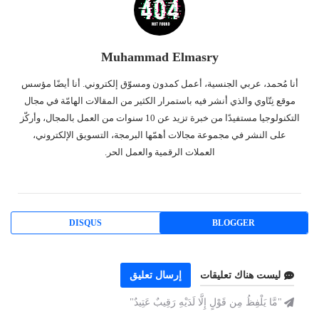
Muhammad Elmasry
أنا مُحمد، عربي الجنسية، أعمل كمدون ومسوّق إلكتروني. أنا أيضًا مؤسس
موقع نِتّاوي والذي أنشر فيه باستمرار الكثير من المقالات الهامّة في مجال
التكنولوجيا مستفيدًا من خبرة تزيد عن 10 سنوات من العمل بالمجال، وأركّز
على النشر في مجموعة مجالات أهمّها البرمجة، التسويق الإلكتروني،
العملات الرقمية والعمل الحر.
DISQUS
BLOGGER
ليست هناك تعليقات
إرسال تعليق
"مَّا يَلْفِظُ مِن قَوْلٍ إِلَّا لَدَيْهِ رَقِيبٌ عَتِيدٌ"