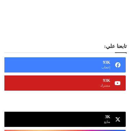
تابعنا علي:
93K
إعجاب
93K
مشترك
13K
متابع
3K
متابع