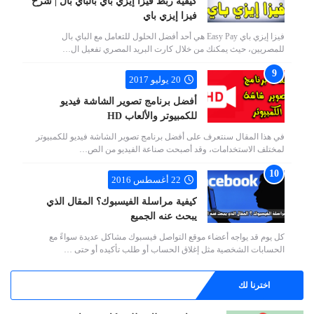
كيفية ربط فيزا إيزي باي بالباي بال | شرح
فيزا إيزي باي
فيزا إيزي باي Easy Pay هي أحد أفضل الحلول للتعامل مع الباي بال
للمصريين، حيث يمكنك من خلال كارت البريد المصري تفعيل ال…
20 يوليو 2017
أفضل برنامج تصوير الشاشة فيديو
للكمبيوتر والألعاب HD
في هذا المقال سنتعرف على أفضل برنامج تصوير الشاشة فيديو للكمبيوتر
لمختلف الاستخدامات، وقد أصبحت صناعة الفيديو من الص…
22 أغسطس 2016
كيفية مراسلة الفيسبوك؟ المقال الذي
يبحث عنه الجميع
كل يوم قد يواجه أعضاء موقع التواصل فيسبوك مشاكل عديدة سواءً مع
الحسابات الشخصية مثل إغلاق الحساب أو طلب تأكيده أو حتى …
اخترنا لك