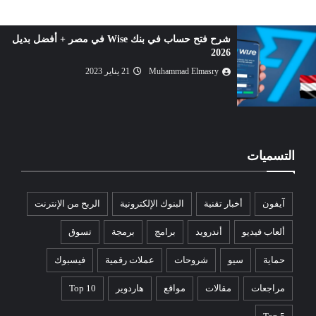
شرح فتح حساب في بنك Wise في مصر + أفضل بديل
2026
Muhammad Elmasry
21 يناير 2023
التسميات
آيفون
أخبار تقنية
البنوك الإلكترونية
الربح من الإنترنت
ألعاب فيديو
أندرويد
برامج
برمجة
تسوق
حماية
سيو
شروحات
عملات رقمية
فيسبوك
مراجعات
مقالات
مواقع
هاردوير
Top 10