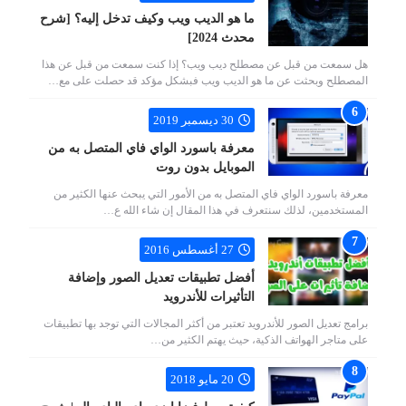
ما هو الديب ويب وكيف تدخل إليه؟ [شرح
محدث 2024]
هل سمعت من قبل عن مصطلح ديب ويب؟ إذا كنت سمعت من قبل عن هذا
المصطلح وبحثت عن ما هو الديب ويب فبشكل مؤكد قد حصلت على مع…
30 ديسمبر 2019
معرفة باسورد الواي فاي المتصل به من
الموبايل بدون روت
معرفة باسورد الواي فاي المتصل به من الأمور التي يبحث عنها الكثير من
المستخدمين، لذلك سنتعرف في هذا المقال إن شاء الله ع…
27 أغسطس 2016
أفضل تطبيقات تعديل الصور وإضافة
التأثيرات للأندرويد
برامج تعديل الصور للأندرويد تعتبر من أكثر المجالات التي توجد بها تطبيقات
على متاجر الهواتف الذكية، حيث يهتم الكثير من…
20 مايو 2018