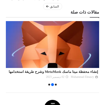
السابق
مقالات ذات صلة
إنشاء محفظة ميتا ماسك MetaMask وشرح طريقة استخدامها
ما هو
Muhammad Elmasry
02 ديسمبر 2023