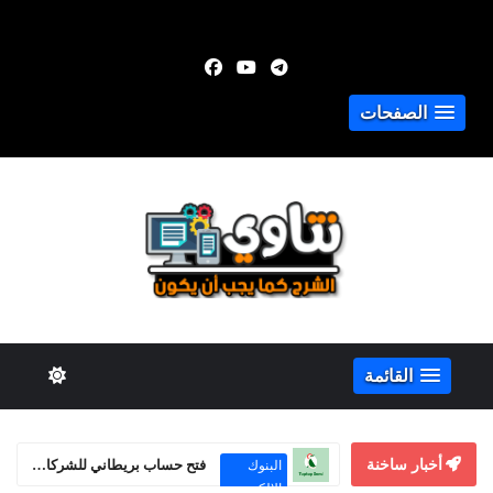
الصفحات
القائمة
أخبار ساخنة
فتح حساب بريطاني للشركات | مراجعة منصة Taptap Send Business
البنوك
الإلكترونية