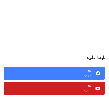
تابعنا علي:
93K
إعجاب
93K
مشترك
13K
متابع