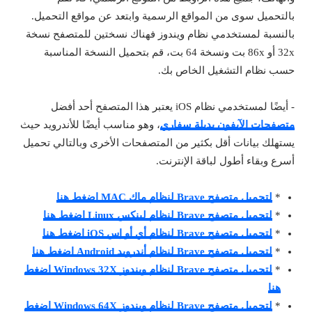
بالتحميل سوى من المواقع الرسمية وابتعد عن مواقع التحميل.
بالنسبة لمستخدمي نظام ويندوز فهناك نسختين للمتصفح نسخة
32x أو 86x بت ونسخة 64 بت، قم بتحميل النسخة المناسبة
حسب نظام التشغيل الخاص بك.
- أيضًا لمستخدمي نظام iOS يعتبر هذا المتصفح أحد أفضل
متصفحات الآيفون بديلة سفاري
، وهو مناسب أيضًا للأندرويد حيث
يستهلك بيانات أقل بكثير من المتصفحات الأخرى وبالتالي تحميل
أسرع وبقاء أطول لباقة الإنترنت.
*
لتحميل متصفح Brave لنظام ماك MAC اضغط هنا
*
لتحميل متصفح Brave لنظام لينكس Linux اضغط هنا
*
لتحميل متصفح Brave لنظام أي أو إس iOS اضغط هنا
*
لتحميل متصفح Brave لنظام أندرويد Android اضغط هنا
*
لتحميل متصفح Brave لنظام ويندوز Windows 32X اضغط
هنا
*
لتحميل متصفح Brave لنظام ويندوز Windows 64X اضغط