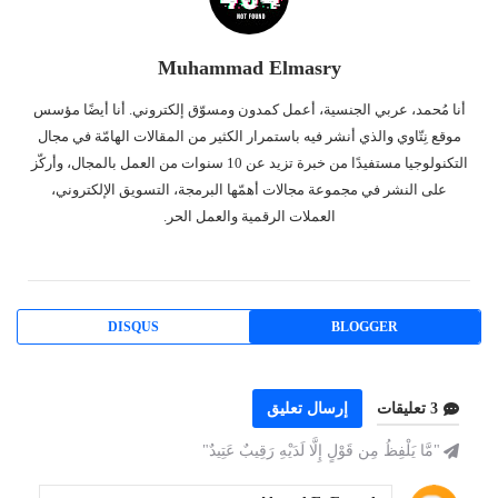
Muhammad Elmasry
أنا مُحمد، عربي الجنسية، أعمل كمدون ومسوّق إلكتروني. أنا أيضًا مؤسس
موقع نِتّاوي والذي أنشر فيه باستمرار الكثير من المقالات الهامّة في مجال
التكنولوجيا مستفيدًا من خبرة تزيد عن 10 سنوات من العمل بالمجال، وأركّز
على النشر في مجموعة مجالات أهمّها البرمجة، التسويق الإلكتروني،
العملات الرقمية والعمل الحر.
DISQUS
BLOGGER
3 تعليقات
إرسال تعليق
"مَّا يَلْفِظُ مِن قَوْلٍ إِلَّا لَدَيْهِ رَقِيبٌ عَتِيدٌ"