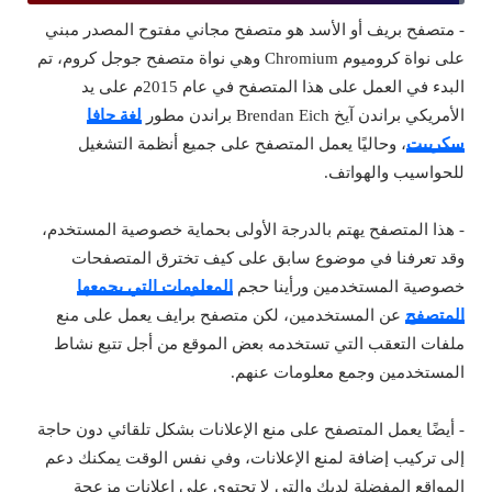
- متصفح بريف أو الأسد هو متصفح مجاني مفتوح المصدر مبني
على نواة كروميوم Chromium وهي نواة متصفح جوجل كروم، تم
البدء في العمل على هذا المتصفح في عام 2015م على يد
الأمريكي براندن آيخ Brendan Eich براندن مطور
لغة جافا
سكريبت
، وحاليًا يعمل المتصفح على جميع أنظمة التشغيل
للحواسيب والهواتف.
- هذا المتصفح يهتم بالدرجة الأولى بحماية خصوصية المستخدم،
وقد تعرفنا في موضوع سابق على كيف تخترق المتصفحات
خصوصية المستخدمين ورأينا حجم
المعلومات التي يجمعها
المتصفح
عن المستخدمين، لكن متصفح برايف يعمل على منع
ملفات التعقب التي تستخدمه بعض الموقع من أجل تتبع نشاط
المستخدمين وجمع معلومات عنهم.
- أيضًا يعمل المتصفح على منع الإعلانات بشكل تلقائي دون حاجة
إلى تركيب إضافة لمنع الإعلانات، وفي نفس الوقت يمكنك دعم
المواقع المفضلة لديك والتي لا تحتوي على إعلانات مزعجة