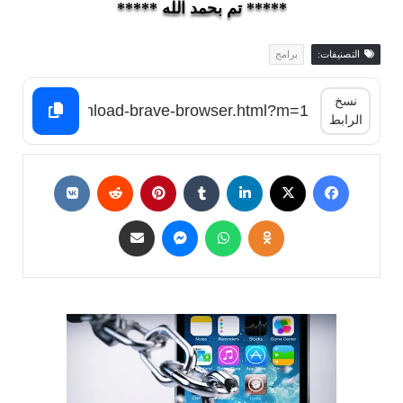
***** تم بحمد الله *****
التصنيفات:
برامج
نسخ
الرابط