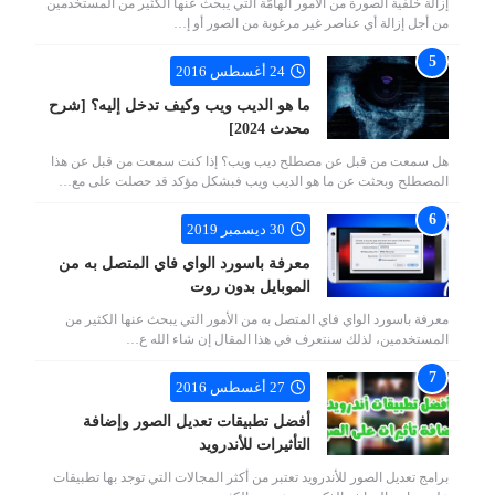
إزالة خلفية الصورة من الأمور الهامّة التي يبحث عنها الكثير من المستخدمين
من أجل إزالة أي عناصر غير مرغوبة من الصور أو إ…
24 أغسطس 2016
ما هو الديب ويب وكيف تدخل إليه؟ [شرح
محدث 2024]
هل سمعت من قبل عن مصطلح ديب ويب؟ إذا كنت سمعت من قبل عن هذا
المصطلح وبحثت عن ما هو الديب ويب فبشكل مؤكد قد حصلت على مع…
30 ديسمبر 2019
معرفة باسورد الواي فاي المتصل به من
الموبايل بدون روت
معرفة باسورد الواي فاي المتصل به من الأمور التي يبحث عنها الكثير من
المستخدمين، لذلك سنتعرف في هذا المقال إن شاء الله ع…
27 أغسطس 2016
أفضل تطبيقات تعديل الصور وإضافة
التأثيرات للأندرويد
برامج تعديل الصور للأندرويد تعتبر من أكثر المجالات التي توجد بها تطبيقات