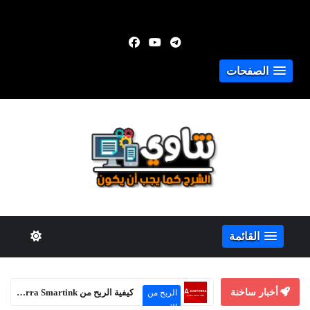
الصفحات
القائمة
أخبار ساخنة
كيفية الربح من Adsterra Smartink حتى بدون موقع إلكتروني
الربح من
الإنترنت