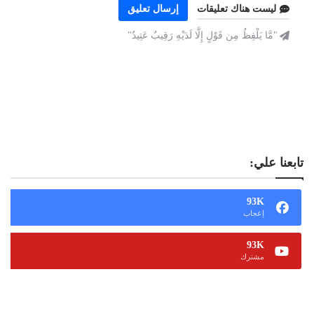
ليست هناك تعليقات
إرسال تعليق
"مَّا يَلْفِظُ مِن قَوْلٍ إِلَّا لَدَيْهِ رَقِيبٌ عَتِيدٌ"
تابعنا علي:
93K
إعجاب
93K
مشترك
13K
متابع