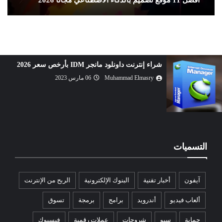
تحميل أخف محاكي أندرويد للكمبيوتر مجانا 2026
Muhammad Elmasry
18 مارس 2023
التسميات
آيفون
أخبار تقنية
البنوك الإلكترونية
الربح من الإنترنت
ألعاب فيديو
أندرويد
برامج
برمجة
تسوق
حماية
سيو
شروحات
عملات رقمية
فيسبوك