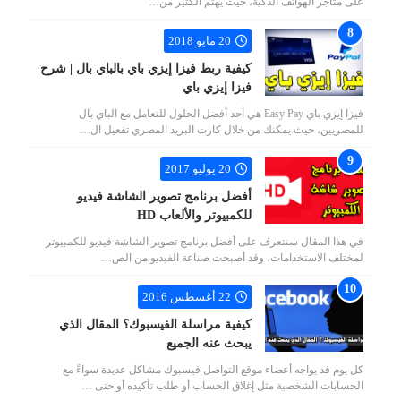
على متاجر الهواتف الذكية، حيث يهتم الكثير من…
20 مايو 2018
كيفية ربط فيزا إيزي باي بالباي بال | شرح
فيزا إيزي باي
فيزا إيزي باي Easy Pay هي أحد أفضل الحلول للتعامل مع الباي بال
للمصريين، حيث يمكنك من خلال كارت البريد المصري تفعيل ال…
20 يوليو 2017
أفضل برنامج تصوير الشاشة فيديو
للكمبيوتر والألعاب HD
في هذا المقال سنتعرف على أفضل برنامج تصوير الشاشة فيديو للكمبيوتر
لمختلف الاستخدامات، وقد أصبحت صناعة الفيديو من الص…
22 أغسطس 2016
كيفية مراسلة الفيسبوك؟ المقال الذي
يبحث عنه الجميع
كل يوم قد يواجه أعضاء موقع التواصل فيسبوك مشاكل عديدة سواءً مع
الحسابات الشخصية مثل إغلاق الحساب أو طلب تأكيده أو حتى …