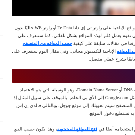
سنتعرف في هذا المقال إن شاء الله على كيفية حجب المواقع الإباحية على راوتر تى إى داتا Te Data أو راوتر WE حاليًا بدون
وفقط من خلال تغيير إعدادات الدي إن إس DNS لكي نقوم بعمل فلتر لهذه المواقع بشكل تلقائي، كما سنتعرف على
عرفنا في مقالات سابقة على كيفية
حجب المواقع من المتصفح
 المواقع
الإباحية للكمبيوتر مجاني. وفي مقال اليوم سنتعرف على
- عملية حجب المواقع من الراوتر تعتمد على تغيير إعدادات DNS أو Domain Name Server، وهو الوسيلة التي يتم الاعتماد
عليها لترجمة عناوين الموقع المعروفة للمستخدم العادي مثل Google.com إلى الآي بي الخاص بالموقع، على سبيل المثال إذا
216.58.205.206 والدخول إليها من المتصفح سيتم تحويلك إلى موقع جوجل، وبالتالي فالدي إن إس
 استخدامه أيضًا في
فتح المواقع المحجوبة
، وهذا يكون حسب الدي