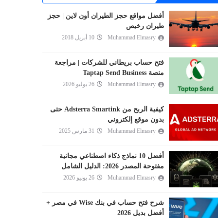
أفضل مواقع حجز الطيران أون لاين | حجز
طيران رخيص
Muhammad Elmasry
10 أبريل 2018
فتح حساب بريطاني للشركات | مراجعة
منصة Taptap Send Business
Muhammad Elmasry
26 يوليو 2026
كيفية الربح من Adsterra Smartink حتى
بدون موقع إلكتروني
Muhammad Elmasry
31 مارس 2025
أفضل 10 نماذج ذكاء اصطناعي مجانية
مفتوحة المصدر 2026: الدليل الشامل
Muhammad Elmasry
26 يونيو 2026
شرح فتح حساب في بنك Wise في مصر +
أفضل بديل 2026