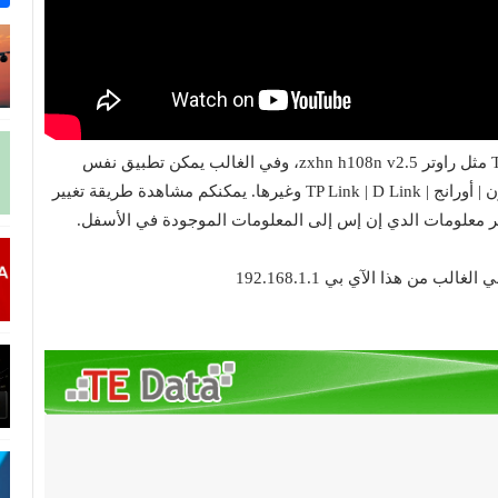
- سنتعرف في البداية على الطريقة الخاصة براوتر TE Data مثل راوتر zxhn h108n v2.5، وفي الغالب يمكن تطبيق نفس
مثل راوتر اتصالات | فودافون | أورانج | TP Link | D Link وغيرها. يمكنكم مشاهدة طريقة تغيير