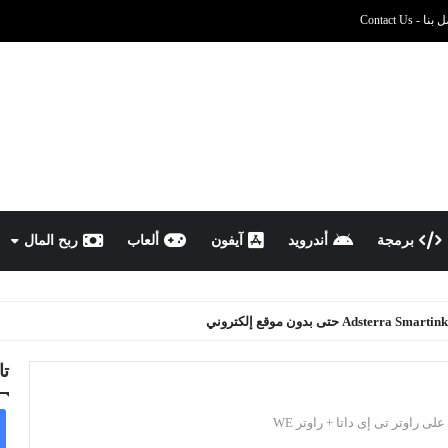
نا - Contact Us
برمجة
أندرويد
آيفون
ألعاب
ربح المال
تا
لى راوتر تى إى داتا + راوتر WE