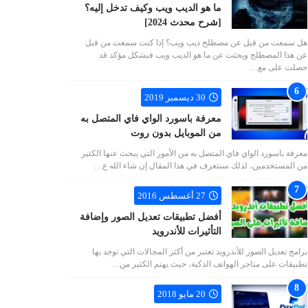
ما هو الديب ويب وكيف تدخل إليه؟
[شرح محدث 2024]
هل سمعت من قبل عن مصطلح ديب ويب؟ إذا كنت سمعت من قبل
عن هذا المصطلح وبحثت عن ما هو الديب ويب فبشكل مؤكد قد
حصلت على مع…
30 ديسمبر 2019
معرفة باسورد الواي فاي المتصل به
من الموبايل بدون روت
معرفة باسورد الواي فاي المتصل به من الأمور التي يبحث عنها الكثير
من المستخدمين، لذلك سنتعرف في هذا المقال إن شاء الله ع…
27 أغسطس 2016
أفضل تطبيقات تعديل الصور وإضافة
التأثيرات للأندرويد
برامج تعديل الصور للأندرويد تعتبر من أكثر المجالات التي توجد بها
تطبيقات على متاجر الهواتف الذكية، حيث يهتم الكثير من…
20 مايو 2018