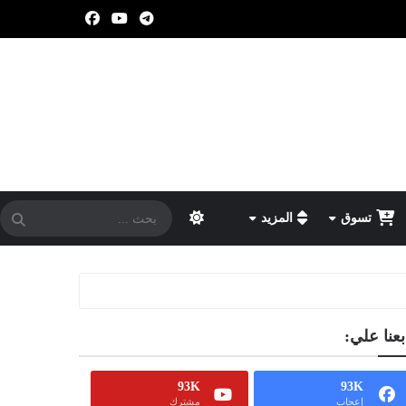
تسوق
المزيد
بعنا علي:
93K
93K
إعجاب
مشترك