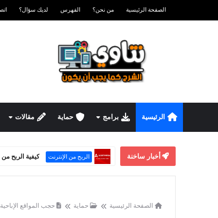
الصفحة الرئيسية
من نحن؟
الفهرس
لديك سؤال؟
اتصل ب
الرئيسية
برامج
حماية
مقالات
أخبار ساخنة
كيفية الربح من Adsterra Smartink حتى بدون موقع إلكتروني
الربح من الإنترنت
الصفحة الرئيسية
حماية
حجب المواقع الإباحية ع