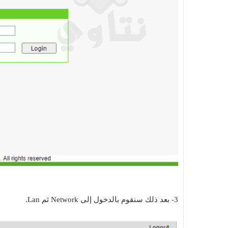
Top 10
Muhammad Elmasry
21 نوفمبر 2023
 مجانية مفتوحة
أفضل 10 مواقع لتحميل البرامج الكاملة مجانا
للكمبيوتر
3- بعد ذلك سنقوم بالدخول إلى Network ثم Lan.