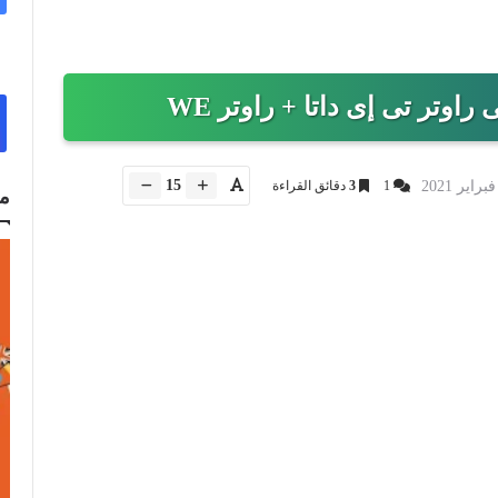
اوتر تى إى داتا + راوتر WE
15
1
3
دقائق القراءة
م