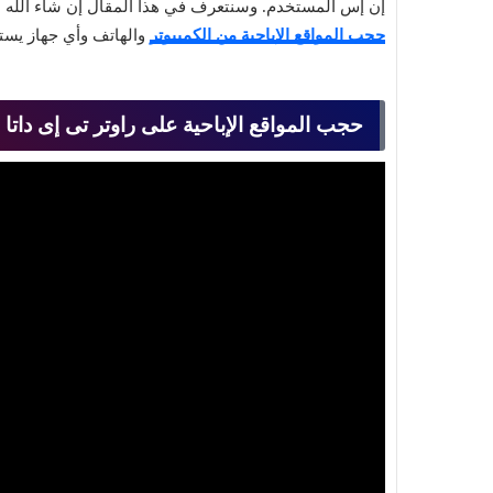
إن إس المستخدم. وسنتعرف في هذا المقال إن شاء الله ع
حجب المواقع الإباحية من الكمبيوتر
والهاتف وأي جهاز يستخ
حجب المواقع الإباحية على راوتر تى إى داتا