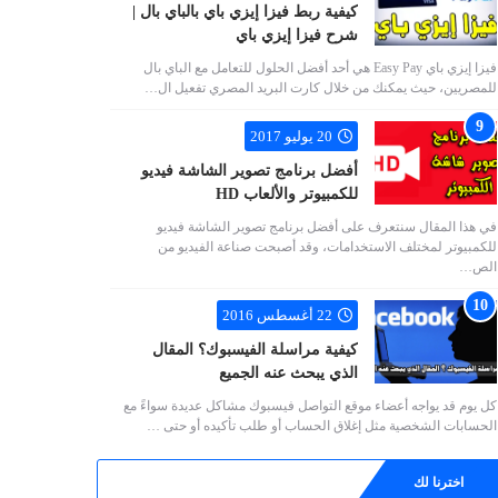
كيفية ربط فيزا إيزي باي بالباي بال |
شرح فيزا إيزي باي
فيزا إيزي باي Easy Pay هي أحد أفضل الحلول للتعامل مع الباي بال
للمصريين، حيث يمكنك من خلال كارت البريد المصري تفعيل ال…
20 يوليو 2017
أفضل برنامج تصوير الشاشة فيديو
للكمبيوتر والألعاب HD
في هذا المقال سنتعرف على أفضل برنامج تصوير الشاشة فيديو
للكمبيوتر لمختلف الاستخدامات، وقد أصبحت صناعة الفيديو من
الص…
22 أغسطس 2016
كيفية مراسلة الفيسبوك؟ المقال
الذي يبحث عنه الجميع
كل يوم قد يواجه أعضاء موقع التواصل فيسبوك مشاكل عديدة سواءً مع
الحسابات الشخصية مثل إغلاق الحساب أو طلب تأكيده أو حتى …
اخترنا لك