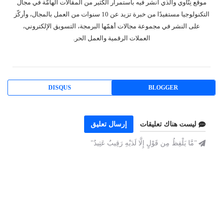
موقع نِتّاوي والذي أنشر فيه باستمرار الكثير من المقالات الهامّة في مجال
التكنولوجيا مستفيدًا من خبرة تزيد عن 10 سنوات من العمل بالمجال، وأركّز
على النشر في مجموعة مجالات أهمّها البرمجة، التسويق الإلكتروني،
العملات الرقمية والعمل الحر.
DISQUS
BLOGGER
ليست هناك تعليقات
إرسال تعليق
"مَّا يَلْفِظُ مِن قَوْلٍ إِلَّا لَدَيْهِ رَقِيبٌ عَتِيدٌ"