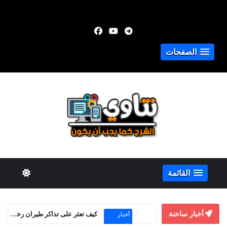
الصفحات
القائمة
أخبار ساخنة
كيفية الربح من Adsterra Smartink حتى بدون موقع إلكتروني
الربح من
الإنترنت