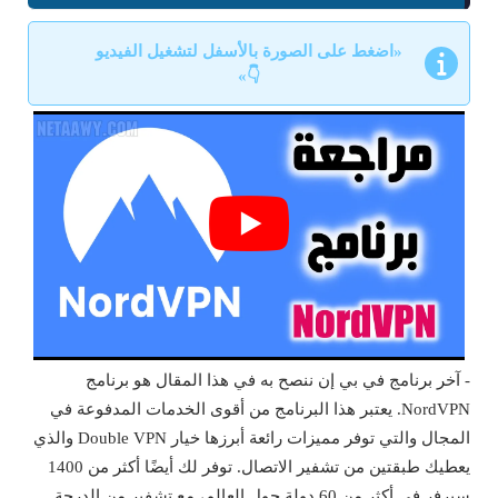
«اضغط على الصورة بالأسفل لتشغيل الفيديو
👇»
- آخر برنامج في بي إن ننصح به في هذا المقال هو برنامج
NordVPN. يعتبر هذا البرنامج من أقوى الخدمات المدفوعة في
المجال والتي توفر مميزات رائعة أبرزها خيار Double VPN والذي
يعطيك طبقتين من تشفير الاتصال. توفر لك أيضًا أكثر من 1400
سيرفر في أكثر من 60 دولة حول العالم، مع تشفير من الدرجة