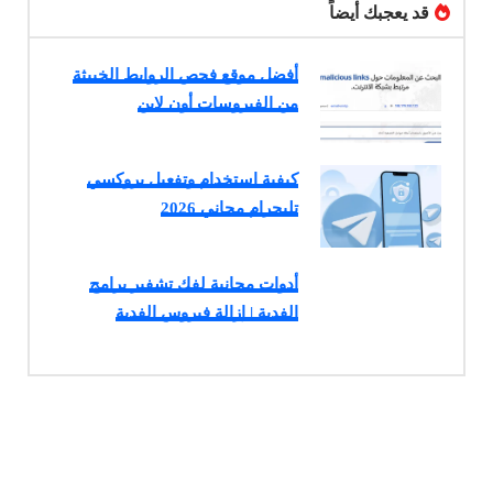
قد يعجبك أيضاً
أفضل موقع فحص الروابط الخبيثة
من الفيروسات أون لاين
كيفية استخدام وتفعيل بروكسي
تليجرام مجاني 2026
أدوات مجانية لفك تشفير برامج
الفدية | إزالة فيروس الفدية