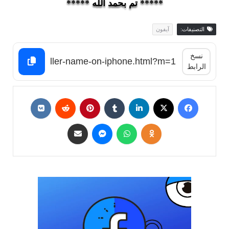
***** تم بحمد الله *****
التصنيفات:
آيفون
نسخ
الرابط