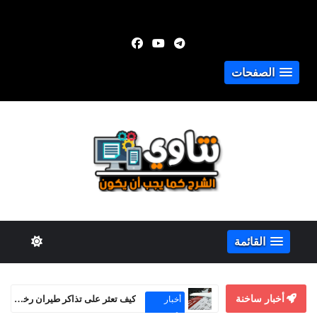
الصفحات
القائمة
أخبار ساخنة
كيفية الربح من Adsterra Smartink حتى بدون موقع إلكتروني
الربح من
الإنترنت