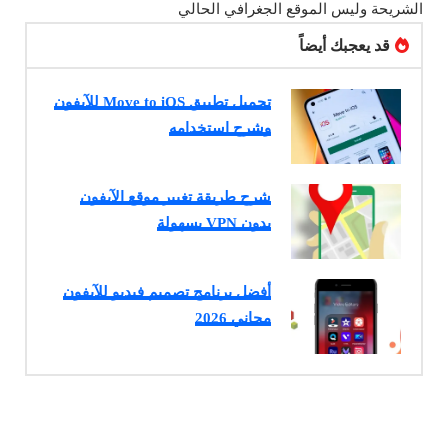
الشريحة وليس الموقع الجغرافي الحالي
قد يعجبك أيضاً
تحميل تطبيق Move to iOS للآيفون
وشرح استخدامه
شرح طريقة تغيير موقع الآيفون
بدون VPN بسهولة
أفضل برنامج تصميم فيديو للآيفون
مجاني 2026