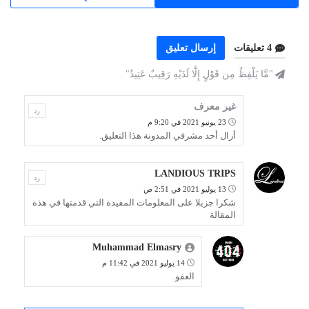
4 تعليقات
إرسال تعليق
"مَّا يَلْفِظُ مِن قَوْلٍ إِلَّا لَدَيْهِ رَقِيبٌ عَتِيدٌ"
غير معرف
رد
23 يونيو 2021 في 9:20 م
أزال أحد مشرفي المدونة هذا التعليق.
LANDIOUS TRIPS
رد
13 يوليو 2021 في 2:51 ص
شكرا جزيلا على المعلومات المفيدة التي قدمتها في هذه
المقالة
Muhammad Elmasry
14 يوليو 2021 في 11:42 م
العفو.