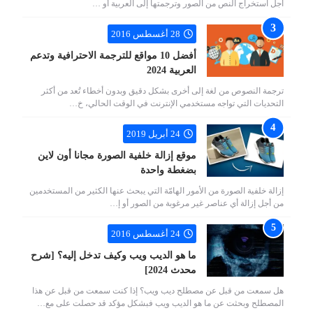
أجل استخراج النص من الصور وترجمتها إلى العربية أو …
28 أغسطس 2016
أفضل 10 مواقع للترجمة الاحترافية وتدعم
العربية 2024
ترجمة النصوص من لغة إلى أخرى بشكل دقيق وبدون أخطاء تُعد من أكثر
التحديات التي تواجه مستخدمي الإنترنت في الوقت الحالي، خ…
24 أبريل 2019
موقع إزالة خلفية الصورة مجانا أون لاين
بضغطة واحدة
إزالة خلفية الصورة من الأمور الهامّة التي يبحث عنها الكثير من المستخدمين
من أجل إزالة أي عناصر غير مرغوبة من الصور أو إ…
24 أغسطس 2016
ما هو الديب ويب وكيف تدخل إليه؟ [شرح
محدث 2024]
هل سمعت من قبل عن مصطلح ديب ويب؟ إذا كنت سمعت من قبل عن هذا
المصطلح وبحثت عن ما هو الديب ويب فبشكل مؤكد قد حصلت على مع…