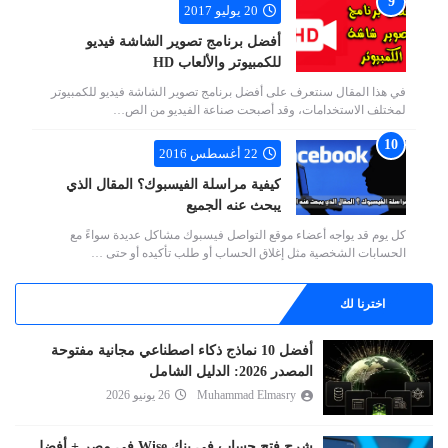
20 يوليو 2017
أفضل برنامج تصوير الشاشة فيديو
للكمبيوتر والألعاب HD
في هذا المقال سنتعرف على أفضل برنامج تصوير الشاشة فيديو للكمبيوتر
لمختلف الاستخدامات، وقد أصبحت صناعة الفيديو من الص…
22 أغسطس 2016
كيفية مراسلة الفيسبوك؟ المقال الذي
يبحث عنه الجميع
كل يوم قد يواجه أعضاء موقع التواصل فيسبوك مشاكل عديدة سواءً مع
الحسابات الشخصية مثل إغلاق الحساب أو طلب تأكيده أو حتى …
اخترنا لك
أفضل 10 نماذج ذكاء اصطناعي مجانية مفتوحة
المصدر 2026: الدليل الشامل
Muhammad Elmasry
26 يونيو 2026
شرح فتح حساب في بنك Wise في مصر + أفضل