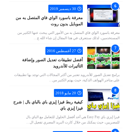
30 ديسمبر 2019
معرفة باسورد الواي فاي المتصل به من
الموبايل بدون روت
معرفة باسورد الواي فاي المتصل به من الأمور التي يبحث عنها الكثير من
المستخدمين، لذلك سنتعرف في هذا المقال إن شاء الله ع…
27 أغسطس 2016
أفضل تطبيقات تعديل الصور وإضافة
التأثيرات للأندرويد
برامج تعديل الصور للأندرويد تعتبر من أكثر المجالات التي توجد بها تطبيقات
على متاجر الهواتف الذكية، حيث يهتم الكثير من…
20 مايو 2018
كيفية ربط فيزا إيزي باي بالباي بال | شرح
فيزا إيزي باي
فيزا إيزي باي Easy Pay هي أحد أفضل الحلول للتعامل مع الباي بال
للمصريين، حيث يمكنك من خلال كارت البريد المصري تفعيل ال…