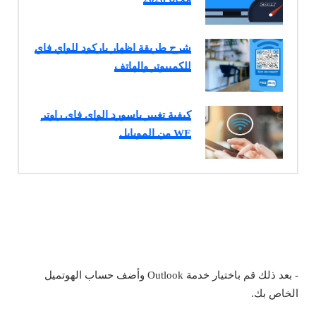
شرح طريقة إظهار باركود للواي فاي
للكمبيوتر والهاتف
كيفية تغيير باسورد الواى فاى راوتر
WE من الموبايل
- بعد ذلك قم باختيار خدمة Outlook وأضف حساب الهوتميل
الخاص بك.