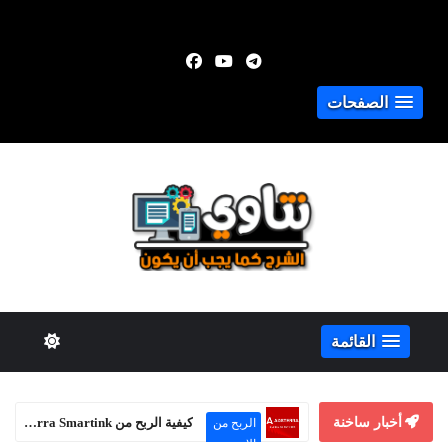
الصفحات
القائمة
أخبار ساخنة
كيفية الربح من Adsterra Smartink حتى بدون موقع إلكتروني
الربح من
الإنترنت