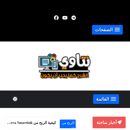
الصفحات
القائمة
أخبار ساخنة
كيفية الربح من Adsterra Smartink حتى بدون موقع إلكتروني
الربح من
الإنترنت