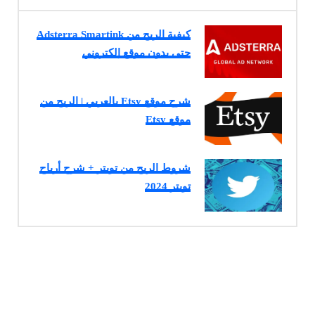
كيفية الربح من Adsterra Smartink
حتى بدون موقع إلكتروني
شرح موقع Etsy بالعربي | الربح من
موقع Etsy
شروط الربح من تويتر + شرح أرباح
تويتر 2024