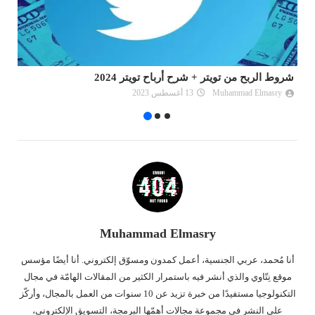
كيفية الربح من Adsterra Smartink حتى بدون موقع إلكتروني
شرح مو
Muhammad Elmasry
31 مارس 2025
Muhammad Elmasry
أنا مُحمد، عربي الجنسية، أعمل كمدون ومسوّق إلكتروني. أنا أيضًا مؤسس
موقع نِتّاوي والذي أنشر فيه باستمرار الكثير من المقالات الهامّة في مجال
التكنولوجيا مستفيدًا من خبرة تزيد عن 10 سنوات من العمل بالمجال، وأركّز
على النشر في مجموعة مجالات أهمّها البرمجة، التسويق الإلكتروني،