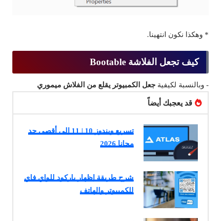
* وهكذا نكون انتهينا.
كيف تجعل الفلاشة Bootable
- وبالنسبة لكيفية
جعل الكمبيوتر يقلع من الفلاش ميموري
قد يعجبك أيضاً
تسريع ويندوز 10 | 11 إلى أقصى حد
مجانا 2026
شرح طريقة إظهار باركود للواي فاي
للكمبيوتر والهاتف