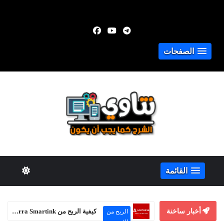
الصفحات
القائمة
أخبار ساخنة
كيفية الربح من Adsterra Smartink حتى بدون موقع إلكتروني
الربح من
الإنترنت