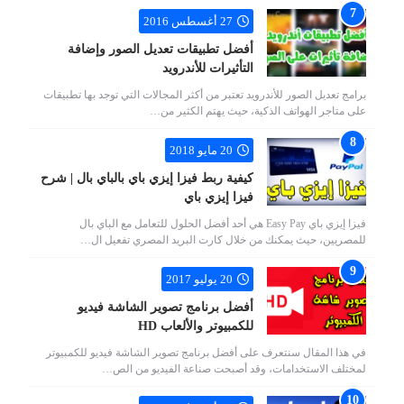
27 أغسطس 2016
أفضل تطبيقات تعديل الصور وإضافة
التأثيرات للأندرويد
برامج تعديل الصور للأندرويد تعتبر من أكثر المجالات التي توجد بها تطبيقات
على متاجر الهواتف الذكية، حيث يهتم الكثير من…
20 مايو 2018
كيفية ربط فيزا إيزي باي بالباي بال | شرح
فيزا إيزي باي
فيزا إيزي باي Easy Pay هي أحد أفضل الحلول للتعامل مع الباي بال
للمصريين، حيث يمكنك من خلال كارت البريد المصري تفعيل ال…
20 يوليو 2017
أفضل برنامج تصوير الشاشة فيديو
للكمبيوتر والألعاب HD
في هذا المقال سنتعرف على أفضل برنامج تصوير الشاشة فيديو للكمبيوتر
لمختلف الاستخدامات، وقد أصبحت صناعة الفيديو من الص…