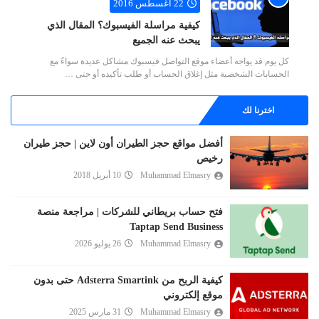
22 أغسطس 2016
كيفية مراسلة الفيسبوك؟ المقال الذي
يبحث عنه الجميع
كل يوم قد يواجه أعضاء موقع التواصل فيسبوك مشاكل عديدة سواءً مع
الحسابات الشخصية مثل إغلاق الحساب أو طلب تأكيده أو حتى …
اخترنا لك
أفضل مواقع حجز الطيران أون لاين | حجز طيران
رخيص
Muhammad Elmasry
10 أبريل 2018
فتح حساب بريطاني للشركات | مراجعة منصة
Taptap Send Business
Muhammad Elmasry
26 يوليو 2026
كيفية الربح من Adsterra Smartink حتى بدون
موقع إلكتروني
Muhammad Elmasry
31 مارس 2025