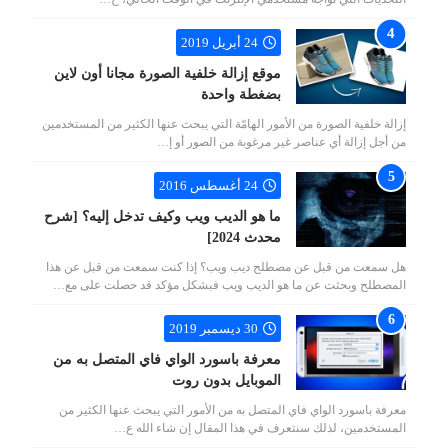
24 أبريل 2019
موقع إزالة خلفية الصورة مجانا أون لاين
بضغطة واحدة
إزالة خلفية الصورة من الأمور الهامّة التي يبحث عنها الكثير من المستخدمين
من أجل إزالة أي عناصر غير مرغوبة من الصور أو إ…
24 أغسطس 2016
ما هو الديب ويب وكيف تدخل إليه؟ [شرح
محدث 2024]
هل سمعت من قبل عن مصطلح ديب ويب؟ إذا كنت سمعت من قبل عن هذا
المصطلح وبحثت عن ما هو الديب ويب فبشكل مؤكد قد حصلت على مع…
30 ديسمبر 2019
معرفة باسورد الواي فاي المتصل به من
الموبايل بدون روت
معرفة باسورد الواي فاي المتصل به من الأمور التي يبحث عنها الكثير من
المستخدمين، لذلك سنتعرف في هذا المقال إن شاء الله ع…