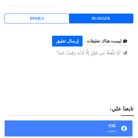
DISQUS
BLOGGER
ليست هناك تعليقات
إرسال تعليق
"مَّا يَلْفِظُ مِن قَوْلٍ إِلَّا لَدَيْهِ رَقِيبٌ عَتِيدٌ"
تابعنا علي:
93K
إعجاب