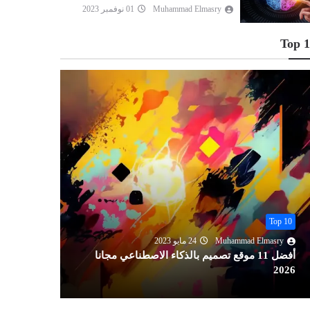
Muhammad Elmasry
01 نوفمبر 2023
Top 
Top 10
Top 10
Muhammad Elmasry
24 مايو 2023
lmasry
أفضل 11 موقع تصميم بالذكاء الاصطناعي مجانا
2026
مجانا 2026