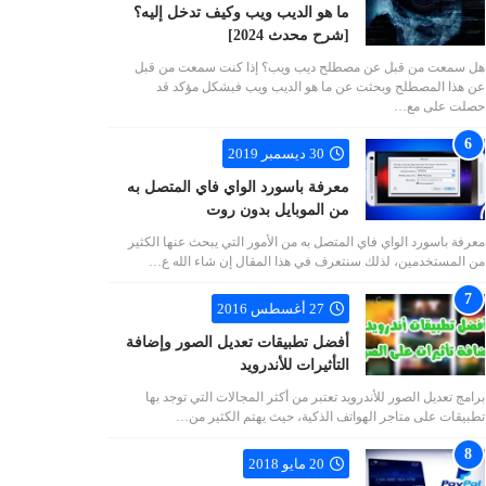
ما هو الديب ويب وكيف تدخل إليه؟
[شرح محدث 2024]
هل سمعت من قبل عن مصطلح ديب ويب؟ إذا كنت سمعت من قبل
عن هذا المصطلح وبحثت عن ما هو الديب ويب فبشكل مؤكد قد
حصلت على مع…
30 ديسمبر 2019
معرفة باسورد الواي فاي المتصل به
من الموبايل بدون روت
معرفة باسورد الواي فاي المتصل به من الأمور التي يبحث عنها الكثير
من المستخدمين، لذلك سنتعرف في هذا المقال إن شاء الله ع…
27 أغسطس 2016
أفضل تطبيقات تعديل الصور وإضافة
التأثيرات للأندرويد
برامج تعديل الصور للأندرويد تعتبر من أكثر المجالات التي توجد بها
تطبيقات على متاجر الهواتف الذكية، حيث يهتم الكثير من…
20 مايو 2018