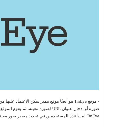
Top 10
Muhammad Elmasry
26 يونيو 2026
- موقع TinEye هو أيضًا موقع مميز يمكن الاعت
بط مجانا بدون حذف
أفضل 10 نماذج ذكاء اصطناعي مجانية مفتوحة
صورة أو إدخال عنوان URL لصورة معينة،
المصدر 2026: الدليل الشامل
TinEye لمساعدة المستخدمين في تحديد مصدر صور معينة والعثور على النسخ المشابهة أو النسخ المعدلة منها على الويب.