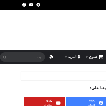
تسوق
المزيد
بعنا علي:
93K
93K
إعجاب
مشترك