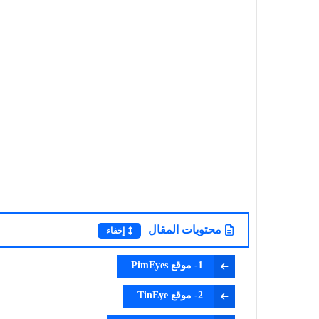
محتويات المقال
إخفاء
1- موقع PimEyes
2- موقع TinEye