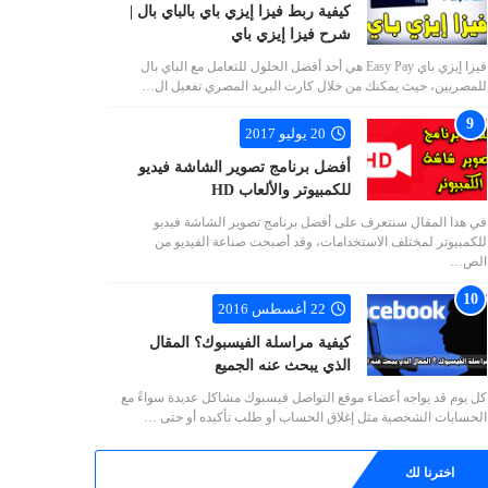
كيفية ربط فيزا إيزي باي بالباي بال |
شرح فيزا إيزي باي
فيزا إيزي باي Easy Pay هي أحد أفضل الحلول للتعامل مع الباي بال
للمصريين، حيث يمكنك من خلال كارت البريد المصري تفعيل ال…
20 يوليو 2017
أفضل برنامج تصوير الشاشة فيديو
للكمبيوتر والألعاب HD
في هذا المقال سنتعرف على أفضل برنامج تصوير الشاشة فيديو
للكمبيوتر لمختلف الاستخدامات، وقد أصبحت صناعة الفيديو من
الص…
22 أغسطس 2016
كيفية مراسلة الفيسبوك؟ المقال
الذي يبحث عنه الجميع
كل يوم قد يواجه أعضاء موقع التواصل فيسبوك مشاكل عديدة سواءً مع
الحسابات الشخصية مثل إغلاق الحساب أو طلب تأكيده أو حتى …
اخترنا لك