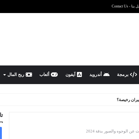
نا - Contact Us
برمجة
أندرويد
آيفون
ألعاب
ربح المال
يران رخيصة؟
تا