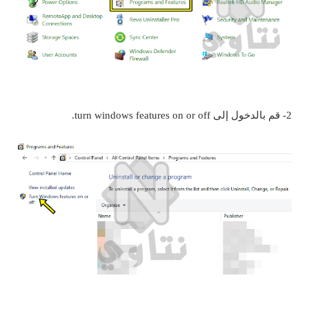
2- قم بالدخول إلى turn windows features on or off.