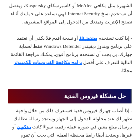
الشهيرة مثل مكافي McAfee أو كاسبرسكاي Kaspersky، ويفضل
أن تستخدم نسخ Internet Security فهي تساعد على حمايتك أثناء
تصفح الإنترنت وتمنعك من الدخول إلى المواقع المشبوهة.
- إذا كنت تستخدم
ويندوز 10
أو نسخة أقدم فلا يكفي أن تعتمد
على برنامج ويندوز ديفيندر Windows Defender فقط لحماية
جهازك، بل يجب أن تستخدم برنامج أقوى. يمكنك مراجعة القائمة
التالية للتعرف على أفضل
برامج مكافحة الفيروسات للكمبيوتر
مجانًا.
حل مشكلة فيروس الفدية
- إذا أصاب جهازك فيروس فدية فستعرف ذلك من خلال واجهة
تظهر لك عند محاولة الدخول إلى الجهاز وستجد رسالة تطالبك
بإرسال مبلغ معين في صورة عملة رقمية سواءً كانت
بيتكوين
أو
غيرها، وستجد أيضًا رابط محفظة العملة التي يجب أن تقوم