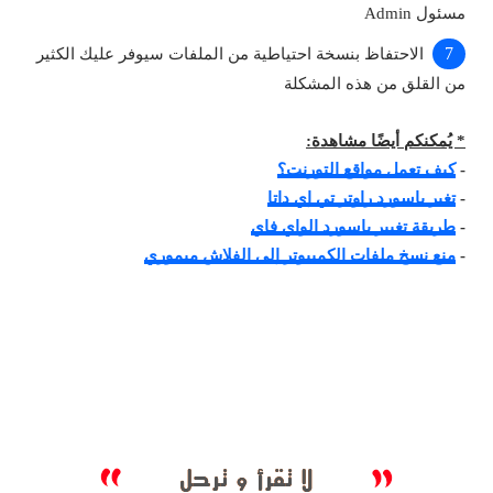
مسئول Admin
الاحتفاظ بنسخة احتياطية من الملفات سيوفر عليك الكثير
من القلق من هذه المشكلة
* يُمكنكم أيضًا مشاهدة:
-
كيف تعمل مواقع التورنت؟
-
تغير باسورد راوتر تي إي داتا
-
طريقة تغيير باسورد الواي فاي
-
منع نسخ ملفات الكمبيوتر إلى الفلاش ميموري