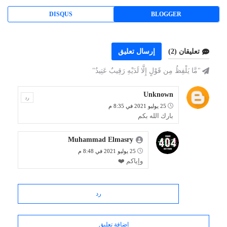
DISQUS
BLOGGER
تعليقان (2)
إرسال تعليق
"مَّا يَلْفِظُ مِن قَوْلٍ إِلَّا لَدَيْهِ رَقِيبٌ عَتِيدٌ"
Unknown
رد
25 يوليو 2021 في 8:35 م
بارك الله بكم
Muhammad Elmasry
25 يوليو 2021 في 8:48 م
وإياكم ❤️
رد
إضافة تعليق