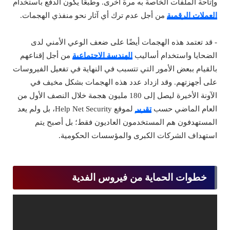
وإتاحة الملفات الخاصة به مرة أخرى. وطبعًا يكون الدفع باستخدام
العملات الرقمية
من أجل عدم ترك أي آثار نحو منفذي الهجمات.
- قد تعتمد هذه الهجمات أيضًا على ضعف الوعي الأمني لدى
الضحايا واستخدام أساليب
الهندسة الاجتماعية
من أجل إقناعهم
بالقيام ببعض الأمور التي تتسبب في النهاية في تفعيل الفيروسات
على أجهزتهم. وقد ازداد عدد هذه الهجمات بشكل مخيف في
الآونة الأخيرة ليصل إلى 180 مليون هجمة خلال النصف الأول من
العام الماضي حسب
تقرير
لموقع Help Net Security، بل ولم يعد
المستهدفون هم المستخدمون العاديون فقط؛ بل أصبح يتم
استهداف الشركات الكبرى والمؤسسات الحكومية.
خطوات الحماية من فيروس الفدية