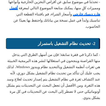
- تحدثنا في موضوع سابق عن أقراص التخزين الخارجية وأنواعها
ومميزات كلٍ منها، يمكنك متابعة الموضوع التالي لمعرفة
أفضل
هارد ديسك خارجي
وأسعار الشراء، قم باقتناء القطعة التي
تناسبك وابدأ في عمل نسخة من بياناتك واحتفظ بها بعيدًا عن
الحاسوب.
2- تحديث نظام التشغيل باستمرار
- كما ذكرنا في فقرة سابقة؛ فإن من أسهل الطرق التي يدخل
منها القراصنة وينجحون في استغلالها لنشر هذه البرمجية الخبيثة
هي ثغرات أنظمة التشغيل وبالتحديد نظام ويندوز Windows، لذلك
يجب عليك أن تتأكد من تحديث نظام التشغيل بشكل دوري، لأنه
عند اكتشاف ثغرة في نظام التشغيل يتم إصدار تحديث لعلاج وسد
هذه الثغرة. ومن الأفضل أن تجعل البحث عن التحديثات يتم بشكل
أوتوماتيكي حتى لا تضطر إلى البحث عن التحديثات في كل مرة
بشكل يدوي.