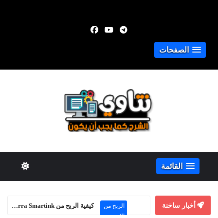
الصفحات
القائمة
أخبار ساخنة
كيفية الربح من Adsterra Smartink حتى بدون موقع إلكتروني
الربح من
الإنترنت