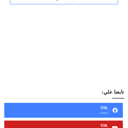
تابعنا علي:
93K
إعجاب
93K