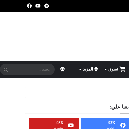
تسوق
المزيد
بعنا علي:
93K
93K
إعجاب
مشترك