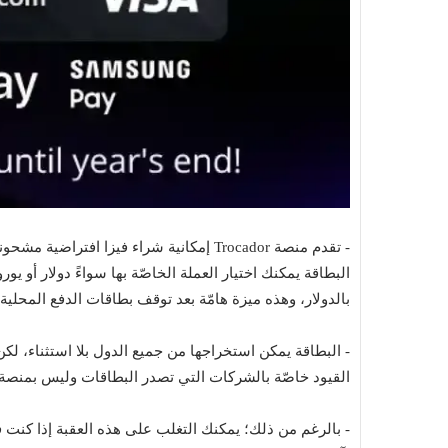
- تقدم منصة Trocador إمكانية شراء فيزا اف
البطاقة يمكنك اختيار العملة الخاصّة بها سواءً دولار أو يور
بالدولار، وهذه ميزة هامّة بعد توقف بطاقات الدفع المحلية
Top 10
Muhammad Elmasry
21 نوفمبر 2023
- البطاقة يمكن استخراجها من جميع الدول بلا استثناء، لك
مجانية مفتوحة
أفضل 10 مواقع لتحميل البرامج الكاملة مجانا
القيود خاصّة بالشركات التي تصدر البطاقات وليس بمنصة Trocador
للكمبيوتر
- بالرغم من ذلك؛ يمكنك التغلب على هذه العقبة إذا كنت