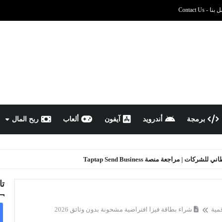
نا - Contact Us
برمجة
أندرويد
آيفون
ألعاب
ربح المال
ركات | مراجعة منصة Taptap Send Business
تا
مية
شراء بطاقة فيزا افتراضية مشحونة بدون وثائق 2026