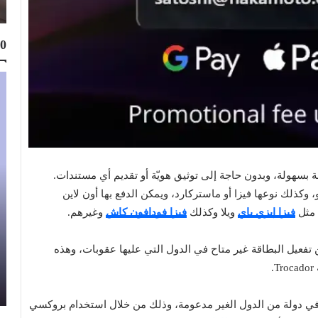
10
تراضية مشحونة بسهولة، وبدون حاجة إلى توثيق هويّة أو تقديم أي مستندات.
و، وكذلك نوعها فيزا أو ماستركارد، ويمكن الدفع بها أون لاين
 مثل
فيزا إيزي باي
ويلا وكذلك
فيزا فودافون كاش
وغيرهم.
Top 10
Muhammad Elmasry
24 مايو 2023
ن تفعيل البطاقة غير متاح في الدول التي عليها عقوبات، وهذه
أفضل 11 موقع تصميم بالذكاء الاصطناعي مجانا
.
2026
 في دولة من الدول الغير مدعومة، وذلك من خلال استخدام بروكسي