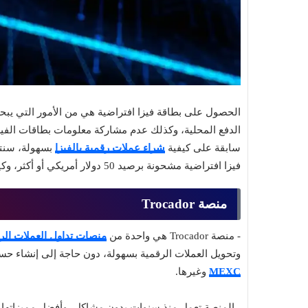
الحصول على بطاقة فيزا افتراضية هي من الأمور التي يب
الدفع المحلية، وكذلك عدم مشاركة معلومات بطاقات الفيزا 
سابقة على كيفية
شراء عملات رقمية بالفيزا
بسهولة، سنتع
فيزا افتراضية مشحونة برصيد 50 دولار أمريكي أو أكثر، وكيفية شراء فيزا افتراضية بدون حاجة إلى تقديم أي وثائق.
منصة Trocador
- منصة Trocador هي واحدة من
منصات تداول العملات الر
وتحويل العملات الرقمية بسهولة، دون حاجة إلى إنشاء ح
MEXC
وغيرها.
- المنصة تعمل منذ سنوات بدون مشاكل، وأفضل مميزاتها