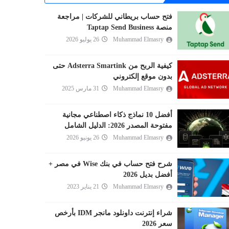
فتح حساب بريطاني للشركات | مراجعة
منصة Taptap Send Business
Muhammad Elmasry
26 يوليو 2026
كيفية الربح من Adsterra Smartink حتى
بدون موقع إلكتروني
Muhammad Elmasry
31 مارس 2025
أفضل 10 نماذج ذكاء اصطناعي مجانية
مفتوحة المصدر 2026: الدليل الشامل
Muhammad Elmasry
26 يونيو 2026
شرح فتح حساب في بنك Wise في مصر +
أفضل بديل 2026
Muhammad Elmasry
21 يناير 2023
شراء إنترنت داونلود مانجر IDM بأرخص
سعر 2026