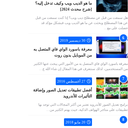
ما هو الديب ويب وكيف تدخل إليه؟
[شرح محدث 2024]
هل سمعت من قبل عن مصطلح ديب ويب؟ إذا كنت سمعت من قبل
عن هذا المصطلح وبحثت عن ما هو الديب ويب فبشكل مؤكد قد
حصلت على مع…
30 ديسمبر 2019
معرفة باسورد الواي فاي المتصل به
من الموبايل بدون روت
معرفة باسورد الواي فاي المتصل به من الأمور التي يبحث عنها الكثير
من المستخدمين، لذلك سنتعرف في هذا المقال إن شاء الله ع…
27 أغسطس 2016
أفضل تطبيقات تعديل الصور وإضافة
التأثيرات للأندرويد
برامج تعديل الصور للأندرويد تعتبر من أكثر المجالات التي توجد بها
تطبيقات على متاجر الهواتف الذكية، حيث يهتم الكثير من…
20 مايو 2018