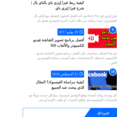
كيفية ربط فيزا إيزي باي بالباي بال |
شرح فيزا إيزي باي
فيزا إيزي باي Easy Pay هي أحد أفضل الحلول للتعامل مع الباي بال
للمصريين، حيث يمكنك من خلال كارت البريد المصري تفعيل ال…
20 يوليو 2017
أفضل برنامج تصوير الشاشة فيديو
للكمبيوتر والألعاب HD
في هذا المقال سنتعرف على أفضل برنامج تصوير الشاشة فيديو
للكمبيوتر لمختلف الاستخدامات، وقد أصبحت صناعة الفيديو من
الص…
22 أغسطس 2016
كيفية مراسلة الفيسبوك؟ المقال
الذي يبحث عنه الجميع
كل يوم قد يواجه أعضاء موقع التواصل فيسبوك مشاكل عديدة سواءً مع
الحسابات الشخصية مثل إغلاق الحساب أو طلب تأكيده أو حتى …
اخترنا لك