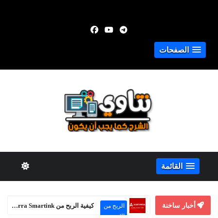
الصفحات
القائمة
أخبار ساخنة
كيفية الربح من Adsterra Smartink حتى بدون موقع إلكتروني
الربح من
الإنترنت