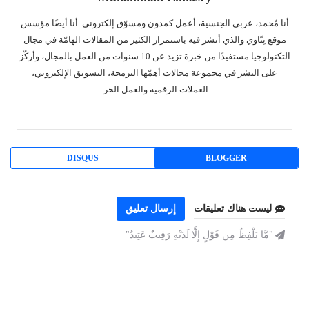
أنا مُحمد، عربي الجنسية، أعمل كمدون ومسوّق إلكتروني. أنا أيضًا مؤسس
موقع نِتّاوي والذي أنشر فيه باستمرار الكثير من المقالات الهامّة في مجال
التكنولوجيا مستفيدًا من خبرة تزيد عن 10 سنوات من العمل بالمجال، وأركّز
على النشر في مجموعة مجالات أهمّها البرمجة، التسويق الإلكتروني،
العملات الرقمية والعمل الحر.
DISQUS
BLOGGER
ليست هناك تعليقات
إرسال تعليق
"مَّا يَلْفِظُ مِن قَوْلٍ إِلَّا لَدَيْهِ رَقِيبٌ عَتِيدٌ"