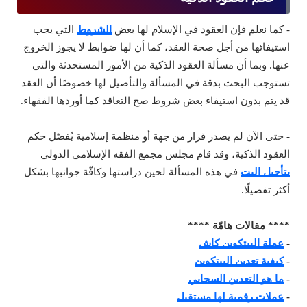
- كما نعلم فإن العقود في الإسلام لها بعض
الشروط
التي يجب
استيفائها من أجل صحة العقد، كما أن لها ضوابط لا يجوز الخروج
عنها. وبما أن مسألة العقود الذكية من الأمور المستحدثة والتي
تستوجب البحث بدقة في المسألة والتأصيل لها خصوصًا أن العقد
قد يتم بدون استيفاء بعض شروط صح التعاقد كما أوردها الفقهاء.
- حتى الآن لم يصدر قرار من جهة أو منظمة إسلامية يُفصّل حكم
العقود الذكية، وقد قام مجلس مجمع الفقه الإسلامي الدولي
بتأجيل البت
في هذه المسألة لحين دراستها وكافّة جوانبها بشكل
أكثر تفصيلًا.
**** مقالات هامّة ****
-
عملة البيتكوين كاش
-
كيفية تعدين البيتكوين
-
ما هو التعدين السحابي
-
عملات رقمية لها مستقبل