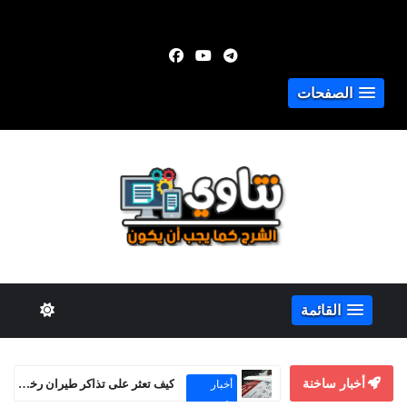
الصفحات
القائمة
أخبار ساخنة
كيفية الربح من Adsterra Smartink حتى بدون موقع إلكتروني
الربح من
الإنترنت