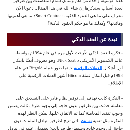
هذه الوسيلة واحدة من أهم وسائل إتمام المعاملات بين طرفين
لعدة أسباب سنذكرها إن شاء الله في هذا المقال. دعونا الآن
نتعرف على ما هي العقود الذكية Smart Contracts؟ ما هي أهميتها
وفائدتها؟ وكذلك ما هو حكم العقود الذكية؟
نبذة عن العقد الذكي
- فكرة العقد الذكي طُرحت لأول مرة في عام 1994م بواسطة
عالم الكمبيوتر الأمريكي Nick Szabo، وهو معروف أيضًا بابتكار
أول أشكال
العملات الرقمية
حينما طور عملة Bitgold في عام
1998م قبل ابتكار عملة Bitcoin أشهر العملات الرقمية على
الإطلاق.
- الفكرة كانت تهدف إلى توفير نظام قادر على التصديق على
معاملة حدثت بين طرفين بدون حاجة إلى وجود طرف ثالث يضمن
وجوب تنفيذ المعاملة كما تم الاتفاق عليها. يمكن النظر لهذه
الفكرة مثل تقنية
تورنت
التي تتيح لطرفين تبادل الملفات دون
حاجة إلى وجود خادم وسيط (طرف ثالث) يعتمدان عليه في تبادل