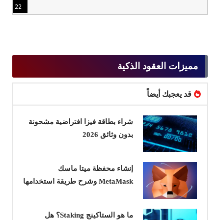
22
مميزات العقود الذكية
قد يعجبك أيضاً
شراء بطاقة فيزا افتراضية مشحونة
بدون وثائق 2026
إنشاء محفظة ميتا ماسك
MetaMask وشرح طريقة استخدامها
ما هو الستاكينج Staking؟ هل