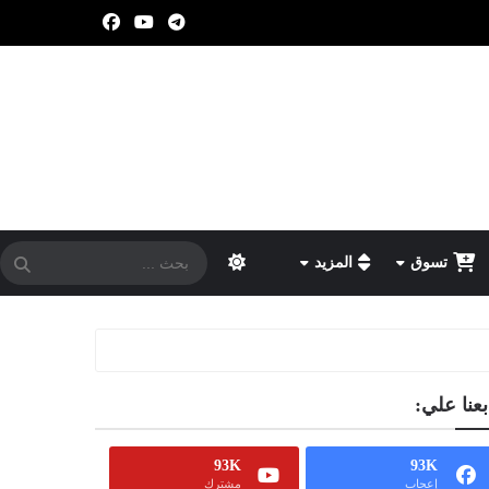
تسوق
المزيد
بعنا علي:
93K
93K
إعجاب
مشترك