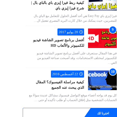
كيفية ربط فيزا إيزي باي بالباي بال |
شرح فيزا إيزي باي
فيزا إيزي باي Easy Pay هي أحد أفضل الحلول للتعامل مع الباي بال
للمصريين، حيث يمكنك من خلال كارت البريد المصري تفعيل ال…
20 يوليو 2017
أفضل برنامج تصوير الشاشة فيديو
للكمبيوتر والألعاب HD
في هذا المقال سنتعرف على أفضل برنامج تصوير الشاشة فيديو
للكمبيوتر لمختلف الاستخدامات، وقد أصبحت صناعة الفيديو من
الص…
22 أغسطس 2016
كيفية مراسلة الفيسبوك؟ المقال
الذي يبحث عنه الجميع
كل يوم قد يواجه أعضاء موقع التواصل فيسبوك مشاكل عديدة سواءً مع
الحسابات الشخصية مثل إغلاق الحساب أو طلب تأكيده أو حتى …
اخترنا لك