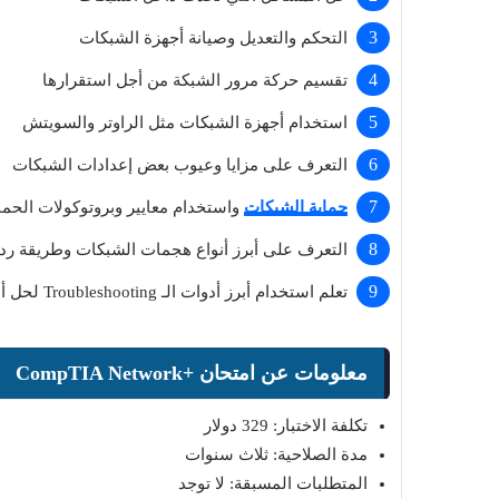
التحكم والتعديل وصيانة أجهزة الشبكات
تقسيم حركة مرور الشبكة من أجل استقرارها
استخدام أجهزة الشبكات مثل الراوتر والسويتش
التعرف على مزايا وعيوب بعض إعدادات الشبكات
حماية الشبكات
واستخدام معايير وبروتوكولات الحما
التعرف على أبرز أنواع هجمات الشبكات وطريقة رد
تعلم استخدام أبرز أدوات الـ Troubleshooting لحل أعطال الشبكة
Top 10
معلومات عن امتحان +CompTIA Network
Muhammad Elmasry
26 يونيو 2026
بط مجانا بدون حذف
أفضل 10 نماذج ذكاء اصطناعي مجانية مفتوحة
تكلفة الاختبار: 329 دولار
المصدر 2026: الدليل الشامل
مدة الصلاحية: ثلاث سنوات
المتطلبات المسبقة: لا توجد