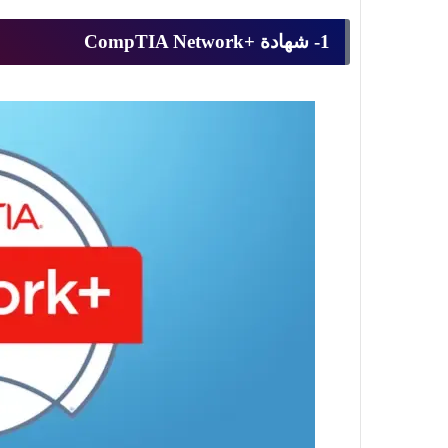
1- شهادة +CompTIA Network