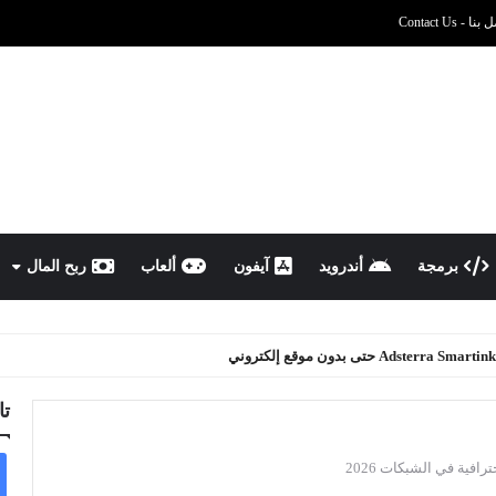
نا - Contact Us
برمجة
أندرويد
آيفون
ألعاب
ربح المال
هاتف بشكل نهائي 2026
تا