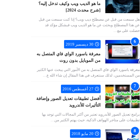
ما هو الديب ويب وكيف تدخل إليه؟
[شرح محدث 2024]
هل سمعت من قبل عن مصطلح ديب ويب؟ إذا كنت سمعت من قبل
عن هذا المصطلح وبحثت عن ما هو الديب ويب فبشكل مؤكد قد
حصلت على مع…
30 ديسمبر 2019
معرفة باسورد الواي فاي المتصل به
من الموبايل بدون روت
معرفة باسورد الواي فاي المتصل به من الأمور التي يبحث عنها الكثير
من المستخدمين، لذلك سنتعرف في هذا المقال إن شاء الله ع…
27 أغسطس 2016
أفضل تطبيقات تعديل الصور وإضافة
التأثيرات للأندرويد
برامج تعديل الصور للأندرويد تعتبر من أكثر المجالات التي توجد بها
تطبيقات على متاجر الهواتف الذكية، حيث يهتم الكثير من…
20 مايو 2018