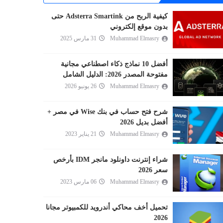
كيفية الربح من Adsterra Smartink حتى
بدون موقع إلكتروني
Muhammad Elmasry
31 مارس 2025
أفضل 10 نماذج ذكاء اصطناعي مجانية
مفتوحة المصدر 2026: الدليل الشامل
Muhammad Elmasry
26 يونيو 2026
شرح فتح حساب في بنك Wise في مصر +
أفضل بديل 2026
Muhammad Elmasry
21 يناير 2023
شراء إنترنت داونلود مانجر IDM بأرخص
سعر 2026
Muhammad Elmasry
06 مارس 2023
تحميل أخف محاكي أندرويد للكمبيوتر مجانا
2026